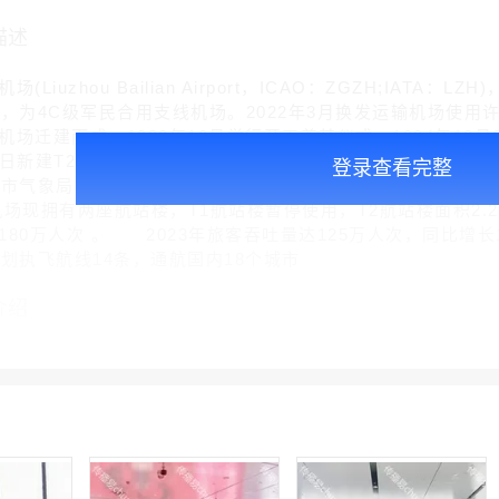
描述
iuzhou Bailian Airport，ICAO：ZGZH;IA
米，为4C级军民合用支线机场。2022年3月换发运输机场使
场迁建而成，1992年10月举行开工奠基仪式，1994年12月
20日新建T2航站楼正式启用，总投资7.4亿元，总建筑面积228
登录查看完整
州市气象局签订合作协议，建立气象监测预报预警服务联动机制 。
机场现拥有两座航站楼，T1航站楼暂停使用，T2航站楼面积2.2
80万人次 。 2023年旅客吞吐量达125万人次，同比增长1
计划执飞航线14条，通航国内18个城市
介绍