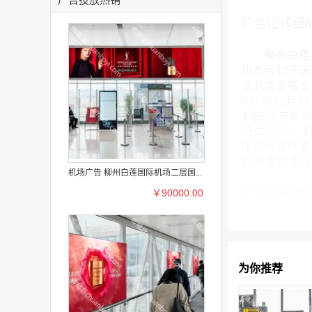
广告位详细
柳州白莲机场(L
州市区13千
该机场由帽合机
016年12月
4年8月与柳
统试运行 。
年旅客吞吐量1
24年夏航季
机场广告 柳州白莲国际机场二层国...
广告位案例
￥90000.00
为你推荐