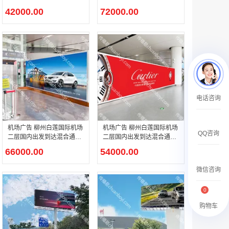
出口处灯箱广告
包柱灯箱广告
￥2359500.00
42000.00
72000.00
腾讯新闻APP开屏广告_刊例价25折
电话咨询
￥1590000.00
机场广告 柳州白莲国际机场
机场广告 柳州白莲国际机场
QQ咨询
二层国内出发到达混合通廊
二层国内出发到达混合通廊
下电梯旁灯箱广告
灯箱广告
66000.00
54000.00
微信咨询
0
购物车