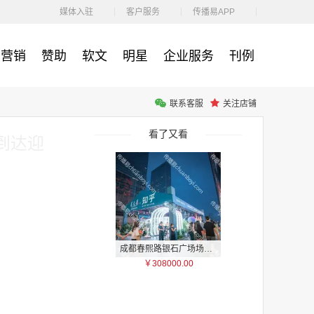
￥212.00
媒体入驻
客户服务
传播易APP
营销
赞助
软文
明星
企业服务
刊例
联系客服
关注店铺
腾讯体育客户端闪屏广告_刊例价3折非赛季（8月9日-9月30日）
￥212.00
看了又看
到达迎
成都春熙路银石广场场地广告位
￥308000.00