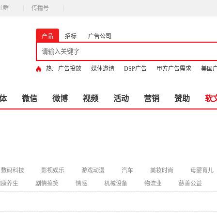
社群
传播号
产品
招标
广告公司
热:
广告投放
媒体邀请
DSP广告
甲方广告需求
美国
体
微信
微博
视频
活动
营销
赞助
软
数码科技
影视娱乐
游戏动漫
汽车
美妆时尚
母婴育儿
健康养生
剧情搞笑
情感
机械设备
物流业
慈善公益