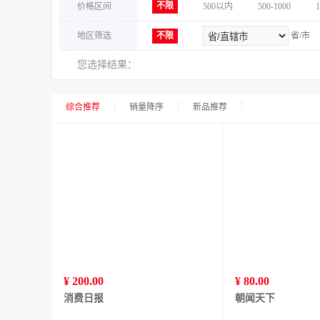
不限
价格区间
500以内
500-1000
1
地区筛选
不限
省/市
您选择结果：
综合推荐
销量降序
新品推荐
¥ 200.00
¥ 80.00
消费日报
朝闻天下