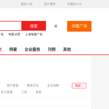
媒体入驻
客户服务
传播易APP
供需广场
或
广告
明星点赞
上海电梯广告
文
明星
企业服务
刊例
其他
房产家居
教育文化
生活消费
收起
化工能源
三农
其他