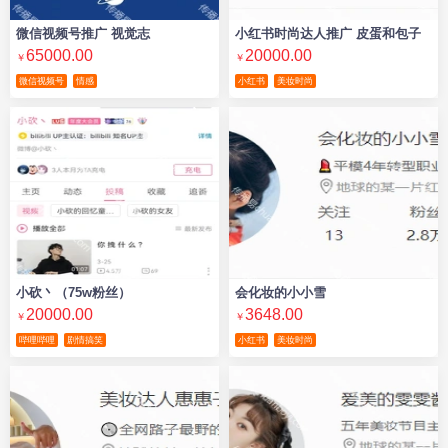
微信视频号推广 视觉志
小红书时尚达人推广 皮蛋和包子
65000.00
20000.00
￥
￥
微信视频号
情感
小红书
美妆时尚
小砍丶（75w粉丝）
会化妆的小小雪
20000.00
3648.00
￥
￥
哔哩哔哩
剧情搞笑
小红书
美妆时尚