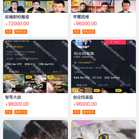
崧楠财经频道
李耀思维
72000.00
96000.00
￥
￥
抖音
财经投资
抖音
财经投资
智哥大叔
创业找崔磊
96000.00
96000.00
￥
￥
抖音
教育文化
抖音
财经投资