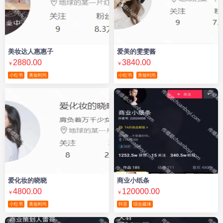
美妆达人惠惠子
爱美的雯雯酱
2880.00
3840.00
￥
￥
小红书
美妆时尚
小红书
美妆时尚
爱化妆的晓晓
商业小纸条
4800.00
120000.00
￥
￥
小红书
美妆时尚
抖音
综合媒体