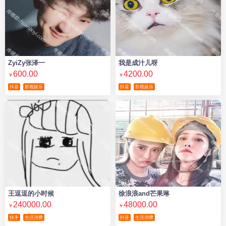
ZyiZy张泽一
我是成汁儿呀
600.00
4200.00
￥
￥
抖音
影视娱乐
抖音
影视娱乐
王逗逗的小时候
徐浪浪and芒果琳
240000.00
48000.00
￥
￥
快手
生活消费
抖音
生活消费