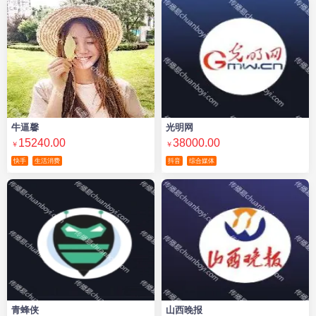
牛逼馨
光明网
15240.00
38000.00
￥
￥
快手
生活消费
抖音
综合媒体
青蜂侠
山西晚报