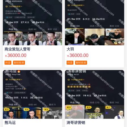
商业策划人雷哥
大羽
36000.00
36000.00
￥
￥
抖音
财经投资
抖音
财经投资
熊马运
涛哥讲营销