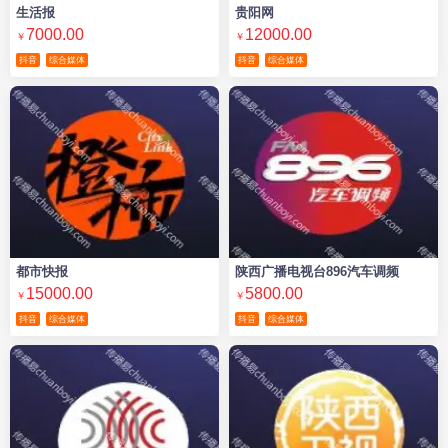
生活报
贵阳网
7000.00
12000.00
￥
￥
抖音
综合媒体
抖音
综合媒体
都市快报
陕西广播电视台896汽车调频
15000.00
5800.00
￥
￥
抖音
综合媒体
抖音
综合媒体