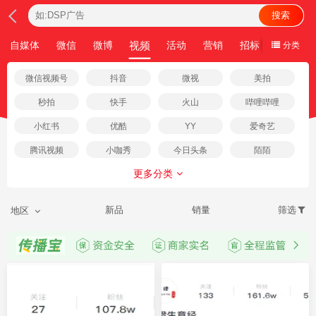
搜索
视频
自媒体
微信
微博
活动
营销
招标
文案
分类
微信视频号
抖音
微视
美拍
秒拍
快手
火山
哔哩哔哩
小红书
优酷
YY
爱奇艺
腾讯视频
小咖秀
今日头条
陌陌
更多分类
新品
销量
筛选
地区