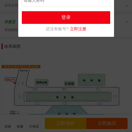
12:40:20
177****7961
联系了该媒体所在商家
服务参数
模式：cpt
,
分类：机场
,
地区：柳州市
,
04:12:36
181****8167
联系了该媒体所在商家
登录
04:16:44
181****0078
联系了该媒体所在商家
资金安全
商家实名
全程监管
01:50:54
192****2334
联系了该媒体所在商家
还没有账号?
立即注册
请选择线上担保交易，线下交易资金安全不受平台保护
03:40:56
157****6971
联系了该媒体所在商家
10:08:47
155****5272
联系了该媒体所在商家
效果截图
02:32:27
176****3456
联系了该媒体所在商家
04:09:07
182****6963
联系了该媒体所在商家
11:44:28
130****3379
联系了该媒体所在商家
08:36:41
191****0991
联系了该媒体所在商家
05:24:34
186****8762
联系了该媒体所在商家
06:11:20
166****9198
联系了该媒体所在商家
05:17:23
182****1341
联系了该媒体所在商家
03:00:41
153****4020
联系了该媒体所在商家
05:19:34
150****6182
联系了该媒体所在商家
03:27:46
181****7631
联系了该媒体所在商家
03:18:49
173****0620
联系了该媒体所在商家
立即询价
立即购买
03:20:56
156****3374
联系了该媒体所在商家
店铺
收藏
打电话