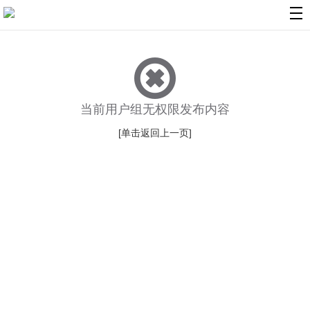
入驻流程
|
采购流程
|
信誉保证
|
媒体报道
|
广告主评价
申请加盟
|
代理商入口
|
广告导航
|
传播易快报
《传播易服务协议》
|
《隐私保护政策》
2017年荣获《全球未来科技大会》年度最佳数字营销平台
当前用户组无权限发布内容
AAA级信用企业
Copyright © 2013 传播易广告投放平台 版权所有
[单击返回上一页]