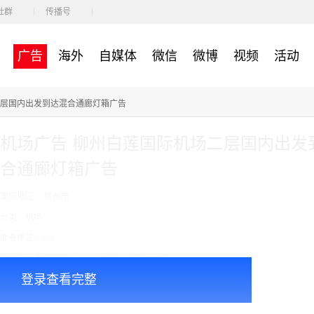
社群
传播号
广告
海外
自媒体
微信
微博
视频
活动
二层国内出发到达混合通廊灯箱广告
机场广告 柳州白莲国际机场二层国内出发
合通廊灯箱广告
面向地区： 柳州市
分类：机场
收费模式：cpt
广告投放注意事项：以上价格是一个月的价格
登录查看完整
￥54000.00
价格：