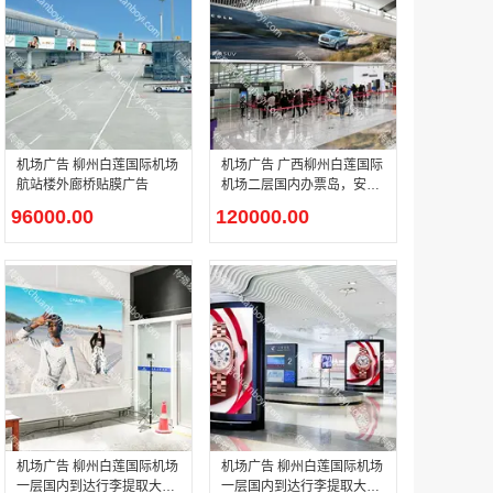
腾讯体育客户端闪屏广告_刊例价3折非赛季（8月9日-9月30日）
￥212.00
机场广告 柳州白莲国际机场
机场广告 广西柳州白莲国际
航站楼外廊桥贴膜广告
机场二层国内办票岛，安检
正上方LED大屏广告
96000.00
120000.00
成都春熙路银石广场场地广告位
￥308000.00
机场广告 柳州白莲国际机场
机场广告 柳州白莲国际机场
一层国内到达行李提取大厅
一层国内到达行李提取大厅
腾讯视频APP开屏广告_刊例价5折