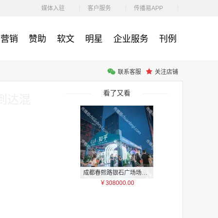
￥212.00
媒体入驻
客户服务
传播易APP
营销
赞助
软文
明星
企业服务
刊例
联系客服
关注店铺
腾讯体育客户端闪屏广告_刊例价3折非赛季（8月9日-9月30日）
￥212.00
看了又看
到达混
成都春熙路银石广场场地广告位
￥308000.00