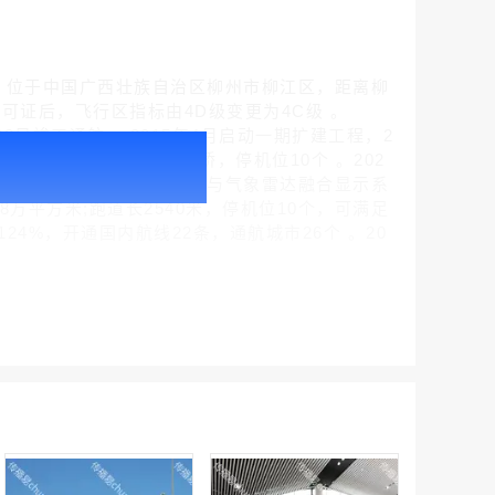
TA：LZH)，位于中国广西壮族自治区柳州市柳江区，距离柳
用许可证后，飞行区指标由4D级变更为4C级 。
28日竣工通航 。2015年4月启动一期扩建工程，2
腾讯新闻客户端闪屏广告_刊例价折扣3折
40平方米，新增6个登机廊桥，停机位10个 。202
￥212.00
2025年8月实现ADS-B与气象雷达融合显示系
8万平方米;跑道长2540米，停机位10个，可满足
24%，开通国内航线22条，通航城市26个 。20
腾讯体育客户端闪屏广告_刊例价3折赛季（4月1日-8月8日）
￥212.00