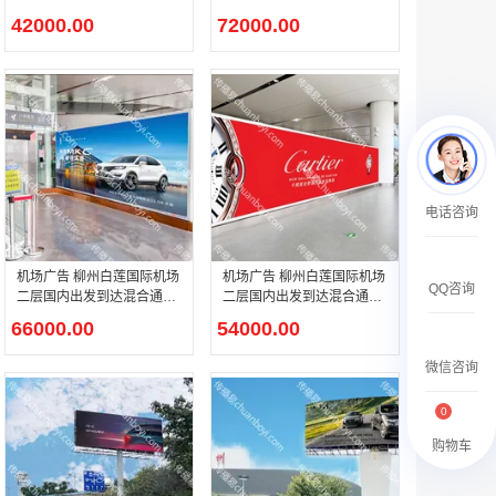
出口处灯箱广告
包柱灯箱广告
￥2359500.00
42000.00
72000.00
腾讯新闻APP开屏广告_刊例价25折
电话咨询
￥1590000.00
机场广告 柳州白莲国际机场
机场广告 柳州白莲国际机场
QQ咨询
二层国内出发到达混合通廊
二层国内出发到达混合通廊
下电梯旁灯箱广告
灯箱广告
66000.00
54000.00
微信咨询
0
购物车