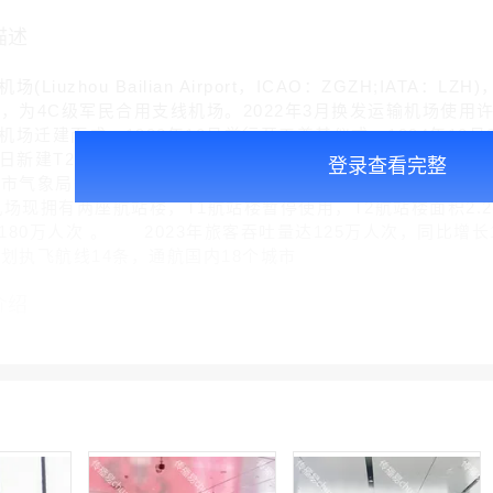
描述
iuzhou Bailian Airport，ICAO：ZGZH;IA
米，为4C级军民合用支线机场。2022年3月换发运输机场使
场迁建而成，1992年10月举行开工奠基仪式，1994年12月
20日新建T2航站楼正式启用，总投资7.4亿元，总建筑面积228
登录查看完整
州市气象局签订合作协议，建立气象监测预报预警服务联动机制 。
机场现拥有两座航站楼，T1航站楼暂停使用，T2航站楼面积2.2
80万人次 。 2023年旅客吞吐量达125万人次，同比增长1
计划执飞航线14条，通航国内18个城市
介绍