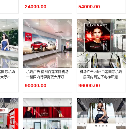
广告
处灯箱广告
24000.00
54000.00
机场广告 柳州白莲国际机场
机场广告 柳州白莲国际机场
取大厅出口
一楼国内行李提取大厅灯箱
二层国内到达下电梯正迎面
广告
灯箱广告
90000.00
96000.00