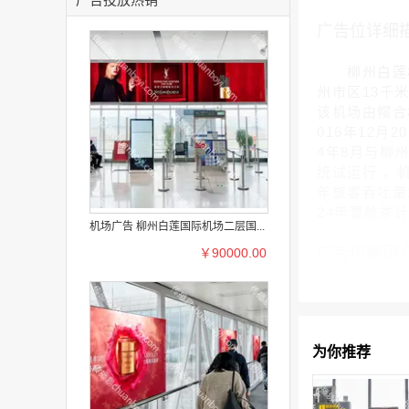
广告位详细
柳州白莲机场(L
州市区13千
该机场由帽合机
016年12月
4年8月与柳
统试运行 。
年旅客吞吐量1
24年夏航季
机场广告 柳州白莲国际机场二层国...
广告位案例
￥90000.00
为你推荐