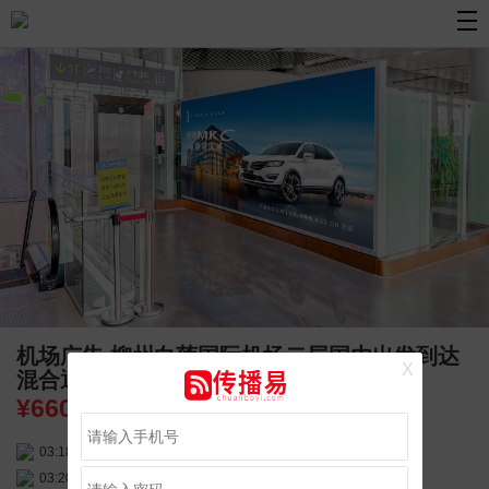
机场广告 柳州白莲国际机场二层国内出发到达
X
混合通廊下电梯旁灯箱广告
¥
66000.00
03:18:49
173****0620
联系了该媒体所在商家
03:20:56
156****3374
联系了该媒体所在商家