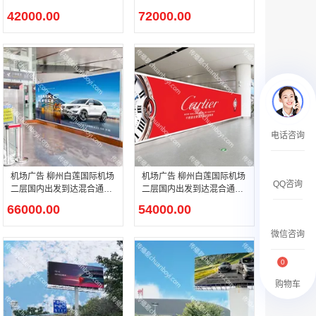
出口处灯箱广告
包柱灯箱广告
￥2359500.00
42000.00
72000.00
腾讯新闻APP开屏广告_刊例价25折
电话咨询
￥1590000.00
机场广告 柳州白莲国际机场
机场广告 柳州白莲国际机场
QQ咨询
二层国内出发到达混合通廊
二层国内出发到达混合通廊
下电梯旁灯箱广告
灯箱广告
66000.00
54000.00
微信咨询
0
购物车