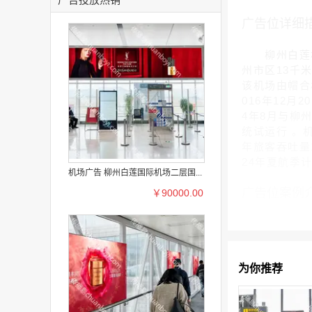
广告位详细
柳州白莲机场(L
州市区13千
该机场由帽合机
016年12月
4年8月与柳
统试运行 。
年旅客吞吐量1
24年夏航季
机场广告 柳州白莲国际机场二层国...
广告位案例
￥90000.00
为你推荐