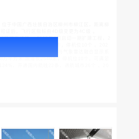
TA：LZH)，位于中国广西壮族自治区柳州市柳江区，距离柳
用许可证后，飞行区指标由4D级变更为4C级 。
28日竣工通航 。2015年4月启动一期扩建工程，2
腾讯新闻客户端闪屏广告_刊例价折扣3折
40平方米，新增6个登机廊桥，停机位10个 。202
￥212.00
2025年8月实现ADS-B与气象雷达融合显示系
8万平方米;跑道长2540米，停机位10个，可满足
24%，开通国内航线22条，通航城市26个 。20
腾讯体育客户端闪屏广告_刊例价3折赛季（4月1日-8月8日）
￥212.00