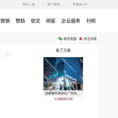
￥212.00
媒体入驻
客户服务
传播易APP
营销
赞助
软文
明星
企业服务
刊例
联系客服
关注店铺
腾讯体育客户端闪屏广告_刊例价3折非赛季（8月9日-9月30日）
￥212.00
看了又看
办票
成都春熙路银石广场场地广告位
￥308000.00