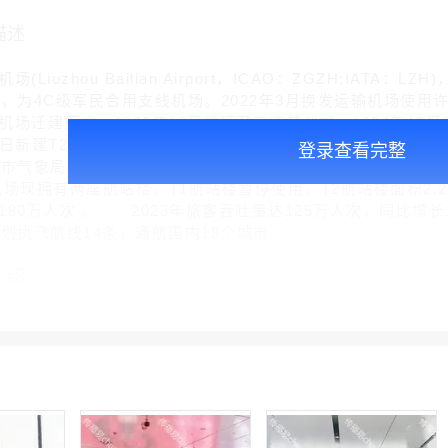
描述
iuzhou Bailian Airport，ICAO：ZGZH;IA
米，为4C级军民合用支线机场。2022年3月换发运输机场使
场迁建而成，1992年10月举行开工奠基仪式，1994年12月
20日新建T2航站楼正式启用，总投资7.4亿元，总建筑面积228
登录查看完整
州市气象局签订合作协议，建立气象监测预报预警服务联动机制 。
机场现拥有两座航站楼，T1航站楼暂停使用，T2航站楼面积2.2
80万人次 。 2023年旅客吞吐量达125万人次，同比增长1
计划执飞航线14条，通航国内18个城市
介绍