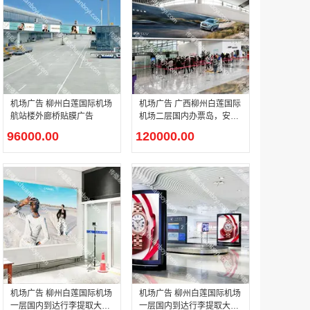
腾讯体育客户端闪屏广告_刊例价3折非赛季（8月9日-9月30日）
￥212.00
机场广告 柳州白莲国际机场
机场广告 广西柳州白莲国际
航站楼外廊桥贴膜广告
机场二层国内办票岛，安检
正上方LED大屏广告
96000.00
120000.00
成都春熙路银石广场场地广告位
￥308000.00
机场广告 柳州白莲国际机场
机场广告 柳州白莲国际机场
一层国内到达行李提取大厅
一层国内到达行李提取大厅
腾讯视频APP开屏广告_刊例价5折