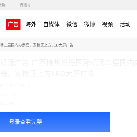
社群
传播号
广告
海外
自媒体
微信
微博
视频
活动
机场二层国内办票岛，安检正上方LED大屏广告
机场广告 广西柳州白莲国际机场二层国内
岛，安检正上方LED大屏广告
面向地区： 柳州市
分类：机场
收费模式：cpt
广告投放注意事项：以上价格是一个月的价格
登录查看完整
￥120000.00
价格：