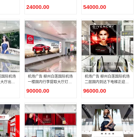
广告
处灯箱广告
24000.00
54000.00
机场广告 柳州白莲国际机场
机场广告 柳州白莲国际机场
取大厅出口
一楼国内行李提取大厅灯箱
二层国内到达下电梯正迎面
广告
灯箱广告
90000.00
96000.00