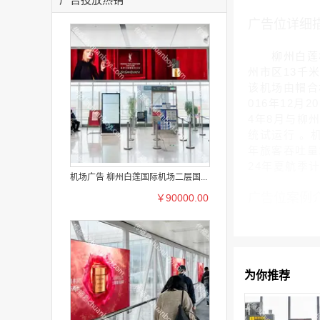
广告位详细
柳州白莲机场(L
州市区13千
该机场由帽合机
016年12月
4年8月与柳
统试运行 。
年旅客吞吐量1
24年夏航季
机场广告 柳州白莲国际机场二层国...
广告位案例
￥90000.00
为你推荐