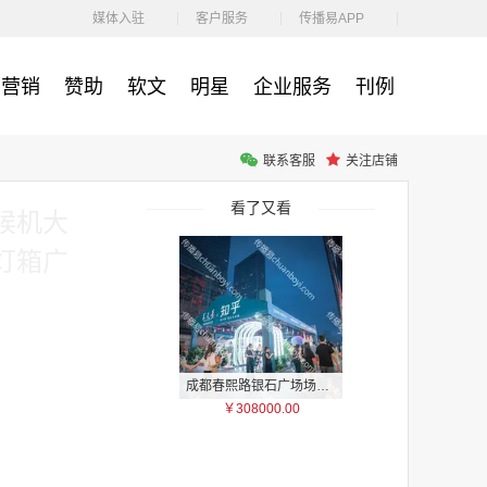
￥212.00
媒体入驻
客户服务
传播易APP
营销
赞助
软文
明星
企业服务
刊例
联系客服
关注店铺
腾讯体育客户端闪屏广告_刊例价3折非赛季（8月9日-9月30日）
￥212.00
看了又看
候机大
灯箱广
成都春熙路银石广场场地广告位
￥308000.00