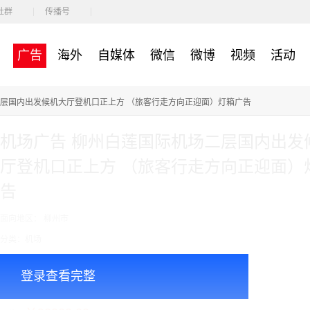
社群
传播号
广告
海外
自媒体
微信
微博
视频
活动
二层国内出发候机大厅登机口正上方 （旅客行走方向正迎面）灯箱广告
机场广告 柳州白莲国际机场二层国内出发
厅登机口正上方 （旅客行走方向正迎面）
告
面向地区： 柳州市
分类：机场
收费模式：cpt
登录查看完整
广告投放注意事项：以上价格是一个月的价格