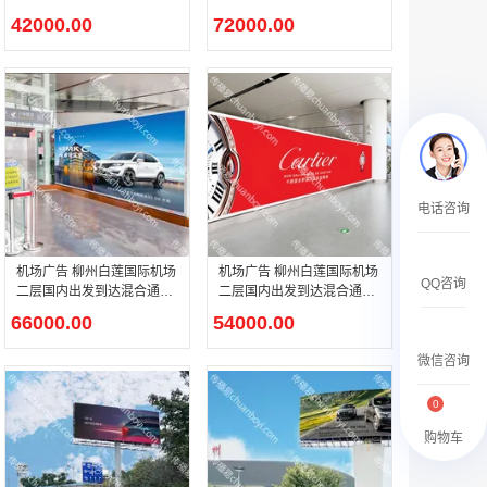
出口处灯箱广告
包柱灯箱广告
￥2359500.00
42000.00
72000.00
腾讯新闻APP开屏广告_刊例价25折
电话咨询
￥1590000.00
机场广告 柳州白莲国际机场
机场广告 柳州白莲国际机场
QQ咨询
二层国内出发到达混合通廊
二层国内出发到达混合通廊
下电梯旁灯箱广告
灯箱广告
66000.00
54000.00
微信咨询
0
购物车