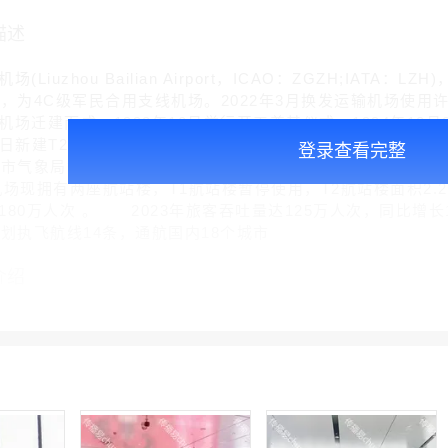
描述
iuzhou Bailian Airport，ICAO：ZGZH;IA
米，为4C级军民合用支线机场。2022年3月换发运输机场使
场迁建而成，1992年10月举行开工奠基仪式，1994年12月
20日新建T2航站楼正式启用，总投资7.4亿元，总建筑面积228
登录查看完整
州市气象局签订合作协议，建立气象监测预报预警服务联动机制 。
机场现拥有两座航站楼，T1航站楼暂停使用，T2航站楼面积2.2
80万人次 。 2023年旅客吞吐量达125万人次，同比增长1
计划执飞航线14条，通航国内18个城市
介绍