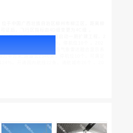
TA：LZH)，位于中国广西壮族自治区柳州市柳江区，距离柳
用许可证后，飞行区指标由4D级变更为4C级 。
28日竣工通航 。2015年4月启动一期扩建工程，2
腾讯新闻客户端闪屏广告_刊例价折扣3折
40平方米，新增6个登机廊桥，停机位10个 。202
￥212.00
2025年8月实现ADS-B与气象雷达融合显示系
8万平方米;跑道长2540米，停机位10个，可满足
24%，开通国内航线22条，通航城市26个 。20
腾讯体育客户端闪屏广告_刊例价3折赛季（4月1日-8月8日）
￥212.00