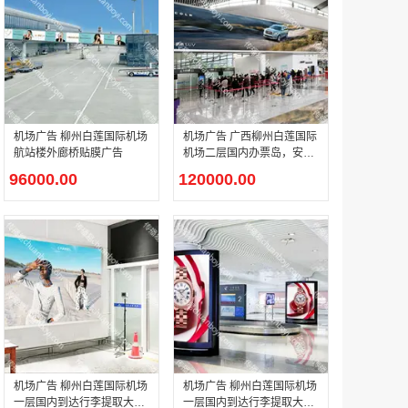
腾讯体育客户端闪屏广告_刊例价3折非赛季（8月9日-9月30日）
￥212.00
机场广告 柳州白莲国际机场
机场广告 广西柳州白莲国际
航站楼外廊桥贴膜广告
机场二层国内办票岛，安检
正上方LED大屏广告
96000.00
120000.00
成都春熙路银石广场场地广告位
￥308000.00
机场广告 柳州白莲国际机场
机场广告 柳州白莲国际机场
一层国内到达行李提取大厅
一层国内到达行李提取大厅
腾讯视频APP开屏广告_刊例价5折