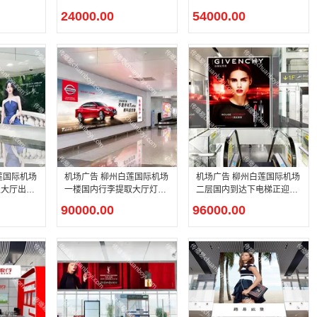
广告
处灯箱广告
24000.00
54000.00
机场广告 柳州白莲国际机场
机场广告 柳州白莲国际机场
取大厅出口
一楼国内行李提取大厅灯箱
二层国内到达下电梯正迎面
广告
灯箱广告
90000.00
96000.00