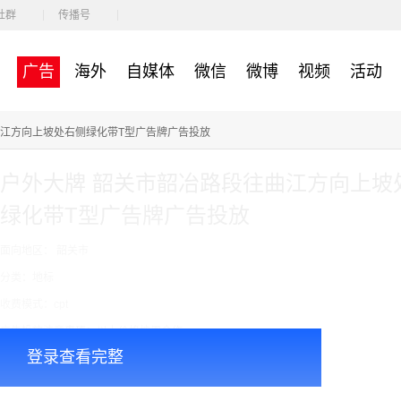
社群
传播号
广告
海外
自媒体
微信
微博
视频
活动
路段往曲江方向上坡处右侧绿化带T型广告牌广告投放
户外大牌 韶关市韶冶路段往曲江方向上坡
绿化带T型广告牌广告投放
面向地区： 韶关市
分类：地标
收费模式：cpt
广告投放注意事项：以上价格按周合作
登录查看完整
￥48000.00
价格：