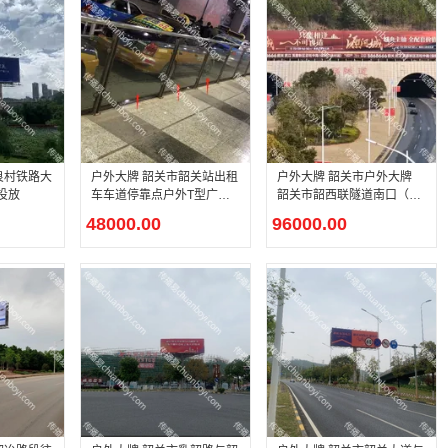
户外大牌 韶关市韶关站出租
户外大牌 韶关市户外大牌
投放
车车道停靠点户外T型广告
韶关市韶西联隧道南口（左
牌广告投放
右）T型广告牌广告投放
48000.00
96000.00