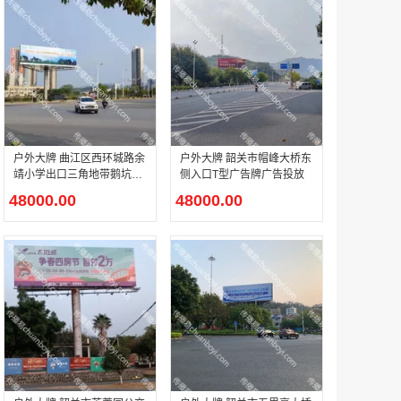
机场广告 广州白云国际机场 T1航站楼三层国内出发、一层国内中转、出发及主楼到达厅电子刷屏广告
￥285000.00
户外大牌 曲江区西环城路余
户外大牌 韶关市帽峰大桥东
靖小学出口三角地带鹅坑桥
侧入口T型广告牌广告投放
户外T型广告牌广告投放
48000.00
48000.00
机场广告 广州白云国际机场T1航站楼东一指廊三层及一层国际出发机场电视广告
￥87360.00