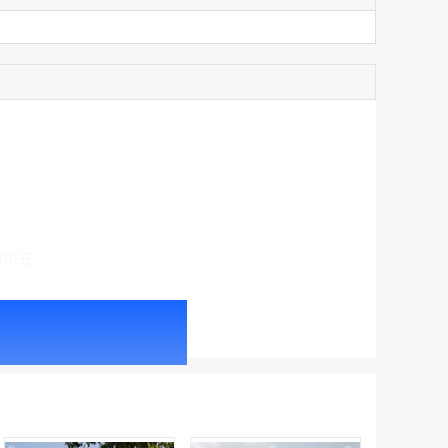
家
机场广告 北京首都机场T2航站楼国内、国际到达出口上方LED大屏广告
家
￥225600.00
家
家
家
家
家
机场广告 北京首都机场T3C三层国内出发、T3C二层国内夹层、T3C一层国内远机位出发，T3D二层国内出发LED刷屏广告
￥660000.00
00元
机场广告 广州白云国际机场T1航站楼三层国内出发、一层国内中转、出发及主楼到达厅机场电视广告
￥87360.00