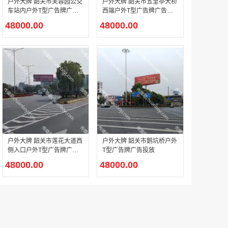
户外大牌 韶关市芙蓉园公交
户外大牌 韶关市五里亭大桥
车站内户外T型广告牌广告
西端户外T型广告牌广告投
投放
放
48000.00
48000.00
机场广告 广州白云国际机场T1航站楼东一指廊三层及一层国际出发电子刷屏广告
￥90000.00
机场广告北京大兴国际机场2F国内出发到达混流区、1F国内远机位出发候机区LED刷屏广告
￥1140000.00
户外大牌 韶关市莲花大道西
户外大牌 韶关市鹅坑桥户外
侧入口户外T型广告牌广告
T型广告牌广告投放
投放
48000.00
48000.00
机场广告 北京大兴国际机场贵宾区入口大厅、休息区、通道以及餐厅区域电子刷屏广告