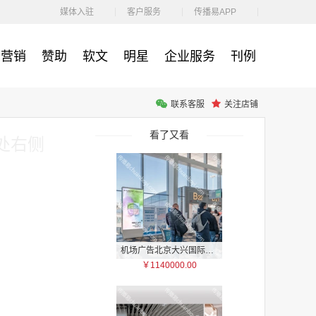
￥87360.00
媒体入驻
客户服务
传播易APP
营销
赞助
软文
明星
企业服务
刊例
联系客服
关注店铺
机场广告 广州白云国际机场T1航站楼东一指廊三层及一层国际出发电子刷屏广告
￥90000.00
看了又看
处右侧
机场广告北京大兴国际机场2F国内出发到达混流区、1F国内远机位出发候机区LED刷屏广告
￥1140000.00