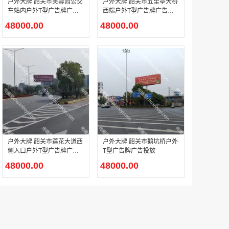
户外大牌 韶关市芙蓉园公交
户外大牌 韶关市五里亭大桥
车站内户外T型广告牌广告
西端户外T型广告牌广告投
投放
放
48000.00
48000.00
机场广告 广州白云国际机场T1航站楼东一指廊三层及一层国际出发电子刷屏广告
￥90000.00
机场广告北京大兴国际机场2F国内出发到达混流区、1F国内远机位出发候机区LED刷屏广告
￥1140000.00
户外大牌 韶关市莲花大道西
户外大牌 韶关市鹅坑桥户外
侧入口户外T型广告牌广告
T型广告牌广告投放
投放
48000.00
48000.00
机场广告 北京大兴国际机场贵宾区入口大厅、休息区、通道以及餐厅区域电子刷屏广告