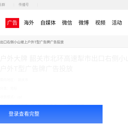
社群
传播号
广告
海外
自媒体
微信
微博
视频
活动
高速犁市出口右侧小山坡上户外T型广告牌广告投放
户外大牌 韶关市北环高速犁市出口右侧小
户外T型广告牌广告投放
面向地区： 韶关市
分类：地标
收费模式：cpt
广告投放注意事项：单立柱T型三角牌以上价格按周合作
登录查看完整
￥48000.00
价格：