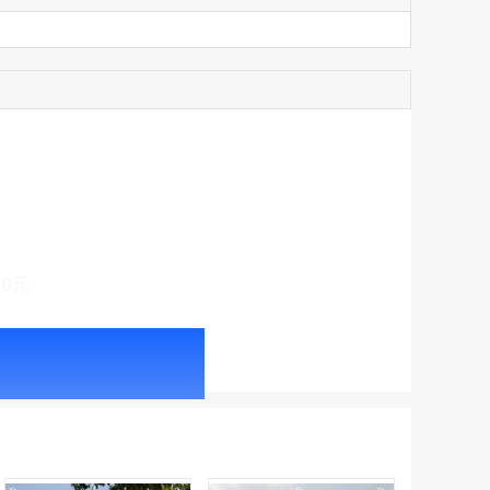
家
机场广告 北京首都机场T2航站楼国内、国际到达出口上方LED大屏广告
家
￥225600.00
家
家
家
家
家
机场广告 北京首都机场T3C三层国内出发、T3C二层国内夹层、T3C一层国内远机位出发，T3D二层国内出发LED刷屏广告
￥660000.00
00元
机场广告 广州白云国际机场T1航站楼三层国内出发、一层国内中转、出发及主楼到达厅机场电视广告
￥87360.00