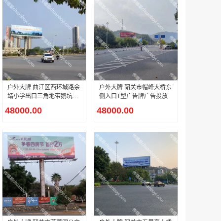
机场广告 广州白云国际机场 T1航站楼三层国内出发、一层国内中转、出发及主楼到达厅电子刷屏广告
￥285000.00
户外大牌 曲江区西环城路余
户外大牌 韶关市帽峰大桥东
靖小学出口三角地带鹅坑桥
侧入口T型广告牌广告投放
户外T型广告牌广告投放
48000.00
48000.00
机场广告 广州白云国际机场T1航站楼东一指廊三层及一层国际出发机场电视广告
￥87360.00