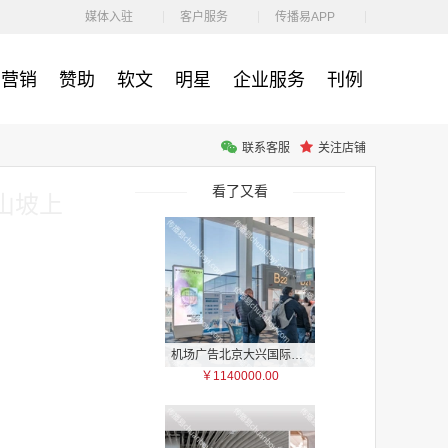
￥87360.00
媒体入驻
客户服务
传播易APP
营销
赞助
软文
明星
企业服务
刊例
联系客服
关注店铺
机场广告 广州白云国际机场T1航站楼东一指廊三层及一层国际出发电子刷屏广告
￥90000.00
看了又看
山坡上
机场广告北京大兴国际机场2F国内出发到达混流区、1F国内远机位出发候机区LED刷屏广告
￥1140000.00