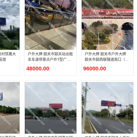
户外大牌 韶关市韶关站出租
户外大牌 韶关市户外大牌
投放
车车道停靠点户外T型广告
韶关市韶西联隧道南口（左
牌广告投放
右）T型广告牌广告投放
48000.00
96000.00