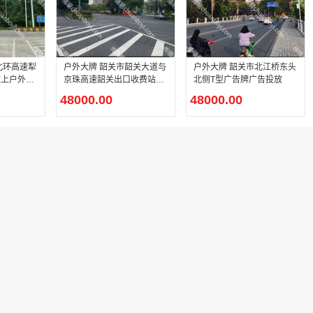
户外大牌 韶关市韶关大道与
户外大牌 韶关市北江桥东头
上户外T
京珠高速韶关出口收费站交
北侧T型广告牌广告投放
放
汇处户外T型广告牌广告投
48000.00
48000.00
放