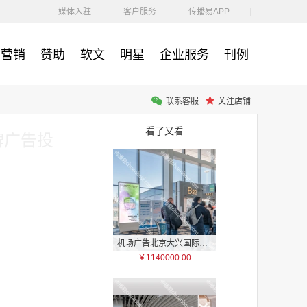
￥87360.00
媒体入驻
客户服务
传播易APP
营销
赞助
软文
明星
企业服务
刊例
联系客服
关注店铺
机场广告 广州白云国际机场T1航站楼东一指廊三层及一层国际出发电子刷屏广告
￥90000.00
看了又看
牌广告投
机场广告北京大兴国际机场2F国内出发到达混流区、1F国内远机位出发候机区LED刷屏广告
￥1140000.00