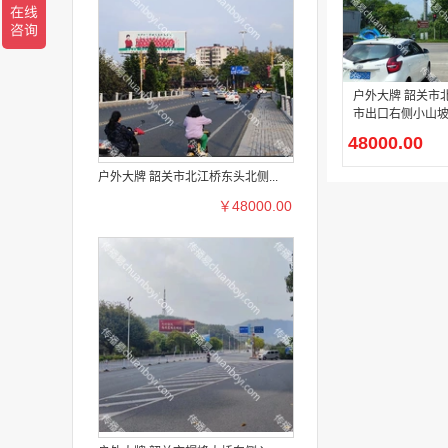
户外大牌 韶关市北环高速犁
市出口右侧小山坡
型广告牌广告投
48000.00
户外大牌 韶关市北江桥东头北侧...
￥48000.00