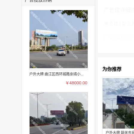
广告位详细
单立柱T型三
广告位案例
为你推荐
户外大牌 曲江区西环城路余靖小...
￥48000.00
户外大牌 韶关市良村铁路大