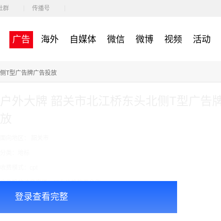
社群
传播号
广告
海外
自媒体
微信
微博
视频
活动
东头北侧T型广告牌广告投放
户外大牌 韶关市北江桥东头北侧T型广告
放
面向地区： 韶关市
分类：地标
收费模式：cpt
广告投放注意事项：以上价格按周合作
登录查看完整
￥48000.00
价格：