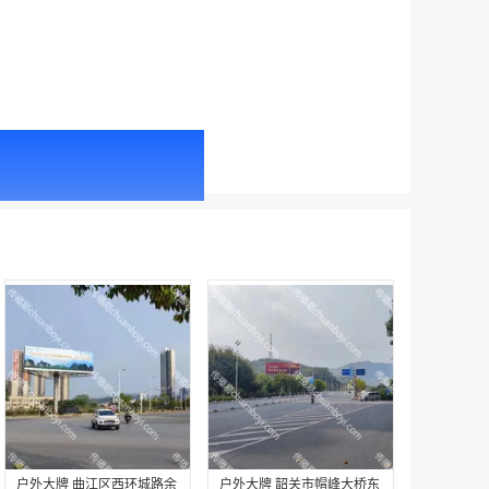
机场广告 广州白云国际机场 T1航站楼三层国内出发、一层国内中转、出发及主楼到达厅电子刷屏广告
￥285000.00
机场广告 广州白云国际机场T1航站楼东一指廊三层及一层国际出发机场电视广告
￥87360.00
户外大牌 曲江区西环城路余
户外大牌 韶关市帽峰大桥东