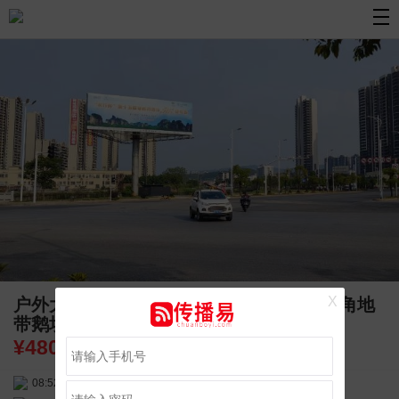
X
户外大牌 曲江区西环城路余靖小学出口三角地
带鹅坑桥户外T型广告牌广告投放
¥
48000.00
08:52:47
155****6115
联系了该媒体所在商家