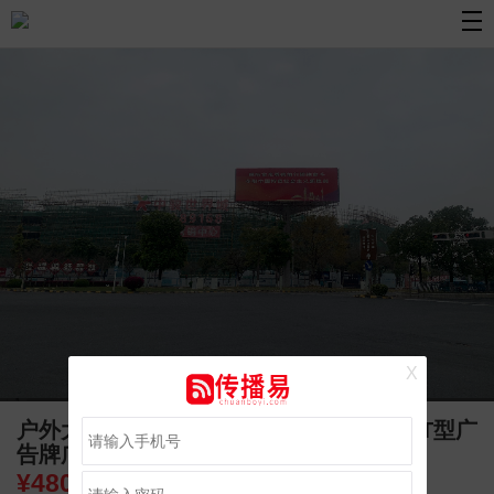
X
户外大牌 韶关市乳韶路与韶关大道交汇处T型广
告牌广告投放
¥
48000.00