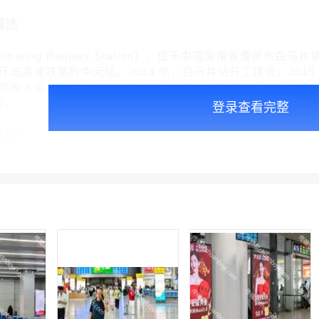
描述
imajing Railway Station），位于中国海南省儋
岛高速铁路的中间站。2013 年，白马井站开工建设；2015 
投入运营。截至 2015 年 12 月，白马井站站房建筑面积约 
 线。
登录查看完整
介绍