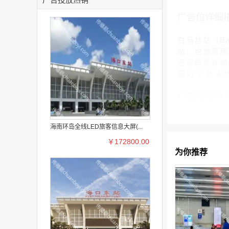
广告位详细
白马井站（Ba
站，也是海南环
西环段的开通而
模为 2 台 4
广告位案例
海南环岛全线LED旅客信息大屏(...
￥172800.00
为你推荐