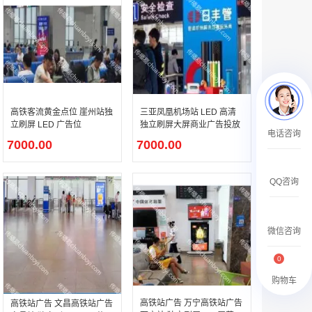
￥27600.00
高铁客流黄金点位 崖州站独
三亚凤凰机场站 LED 高清
立刷屏 LED 广告位
独立刷屏大屏商业广告投放
澳门有轨双层旅游巴士车身广告
电话咨询
￥27700.00
7000.00
7000.00
QQ咨询
微信咨询
0
购物车
高铁站广告 万宁高铁站广告
高铁站广告 文昌高铁站广告