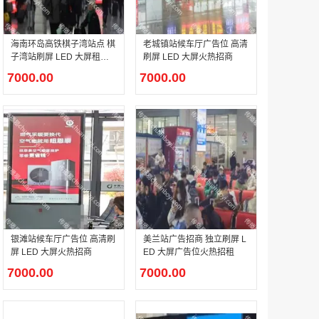
海南环岛高铁棋子湾站点 棋
老城镇站候车厅广告位 高清
户外广告 河北社区道闸广告 河北小区道闸广告投放价格
子湾站刷屏 LED 大屏租赁
刷屏 LED 大屏火热招商
￥1100.00
招商
7000.00
7000.00
香港有轨双层旅游巴士车身广告
￥25300.00
银滩站候车厅广告位 高清刷
美兰站广告招商 独立刷屏 L
屏 LED 大屏火热招商
ED 大屏广告位火热招租
7000.00
7000.00
香港签名广告有轨双层巴士车身广告