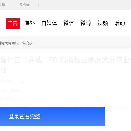
社群
传播号
广告
海外
自媒体
微信
微博
视频
活动
立刷屏大屏商业广告投放
儋州白马井站 LED 高清独立刷屏大屏商
放
面向地区： 海南
分类：高铁站
收费模式：cpt
广告投放注意事项：媒体尺寸：2.97*1.34,播出频次：15秒195次/天/ ,块媒体数量块
登录查看完整
￥7000.00
价格：