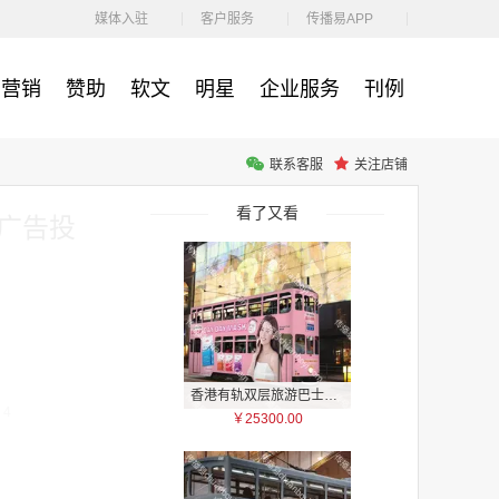
￥1100.00
媒体入驻
客户服务
传播易APP
营销
赞助
软文
明星
企业服务
刊例
联系客服
关注店铺
户外广告 河北社区道闸广告 河北小区道闸广告投放价格
￥1100.00
看了又看
业广告投
香港有轨双层旅游巴士车身广告
：4
￥25300.00