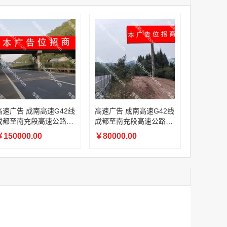
家
澳门签名广告有轨双层巴士车身广告
家
￥27600.00
家
家
家
家
家
香港双层巴士车身广告（含车顶）
广告 成南高速G42线
高速广告 成南高速G42线
￥77000.00
成都至南充段高速公路16
成都至南充段高速公路16
7.76KM天桥广告
9KM 单立柱广告
150000.00
￥80000.00
2022年卫视拜年广告套餐
￥12000.00