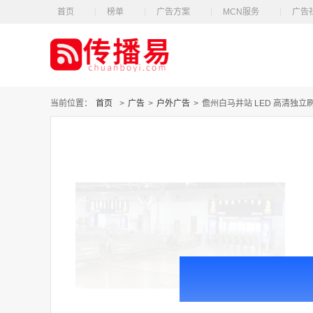
首页
榜单
广告方案
MCN服务
广告
当前位置：
首页
>
广告
>
户外广告
>
儋州白马井站 LED 高清独