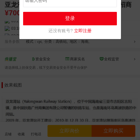
亚龙湾站出入口大屏 独立刷屏显示屏广告招商
¥
7000.00
登录
03:27:46
181****7631
联系了该媒体所在商家
03:18:49
173****0620
联系了该媒体所在商家
还没有账号?
立即注册
03:20:56
156****3374
联系了该媒体所在商家
服务参数
模式：cpt
,
分类：高铁站
,
地区：海南
,
03:42:33
158****0746
联系了该媒体所在商家
01:59:39
189****2617
联系了该媒体所在商家
12:40:20
177****7961
联系了该媒体所在商家
资金安全
商家实名
全程监管
04:12:36
181****8167
联系了该媒体所在商家
请选择线上担保交易，线下交易资金安全不受平台保护
04:16:44
181****0078
联系了该媒体所在商家
01:50:54
192****2334
联系了该媒体所在商家
效果截图
03:40:56
157****6971
联系了该媒体所在商家
10:08:47
155****5272
联系了该媒体所在商家
02:32:27
176****3456
联系了该媒体所在商家
04:09:07
182****6963
联系了该媒体所在商家
11:44:28
130****3379
联系了该媒体所在商家
08:36:41
191****0991
联系了该媒体所在商家
立即询价
立即购买
05:24:34
186****8762
联系了该媒体所在商家
店铺
收藏
打电话
06:11:20
166****9198
联系了该媒体所在商家