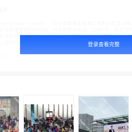
描述
lan Railway Station），位于中国海南省海口市美兰
岛高速铁路的中间站，为空铁联运车站。2009 年，美兰站开工建
环段的开通而投入运营。截至 2010 年 12 月，美兰站为地
次；站场规模为 3 台 6 线。
登录查看完整
介绍