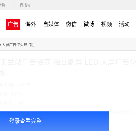
社群
传播号
广告
海外
自媒体
微信
微博
视频
活动
D 大屏广告位火热招租
美兰站广告招商 独立刷屏 LED 大屏广告
租
面向地区： 海口市
分类：高铁站
收费模式：cpt
广告投放注意事项：媒体尺寸：2.97*1.34播出频次：15秒195次/天/ ,块媒体数量块：
登录查看完整
￥7000.00
价格：