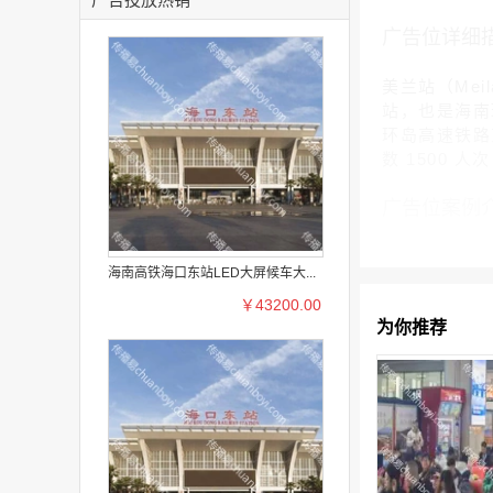
广告位详细
美兰站（Mei
站，也是海南环
环岛高速铁路东
数 1500 人
广告位案例
海南高铁海口东站LED大屏候车大...
￥43200.00
为你推荐