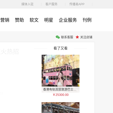
￥1100.00
媒体入驻
客户服务
传播易APP
营销
赞助
软文
明星
企业服务
刊例
联系客服
关注店铺
户外广告 河北社区道闸广告 河北小区道闸广告投放价格
￥1100.00
看了又看
位火热招
香港有轨双层旅游巴士车身广告
11
￥25300.00