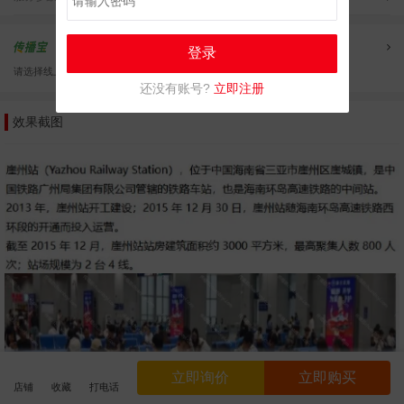
03:20:56
156****3374
联系了该媒体所在商家
03:42:33
158****0746
联系了该媒体所在商家
资金安全
商家实名
全程监管
登录
01:59:39
189****2617
联系了该媒体所在商家
请选择线上担保交易，线下交易资金安全不受平台保护
12:40:20
177****7961
联系了该媒体所在商家
还没有账号?
立即注册
04:12:36
181****8167
联系了该媒体所在商家
效果截图
04:16:44
181****0078
联系了该媒体所在商家
01:50:54
192****2334
联系了该媒体所在商家
03:40:56
157****6971
联系了该媒体所在商家
10:08:47
155****5272
联系了该媒体所在商家
02:32:27
176****3456
联系了该媒体所在商家
04:09:07
182****6963
联系了该媒体所在商家
11:44:28
130****3379
联系了该媒体所在商家
08:36:41
191****0991
联系了该媒体所在商家
05:24:34
186****8762
联系了该媒体所在商家
05:26:28
139****8472
联系了该媒体所在商家
02:28:16
183****1249
联系了该媒体所在商家
立即询价
立即购买
店铺
收藏
打电话