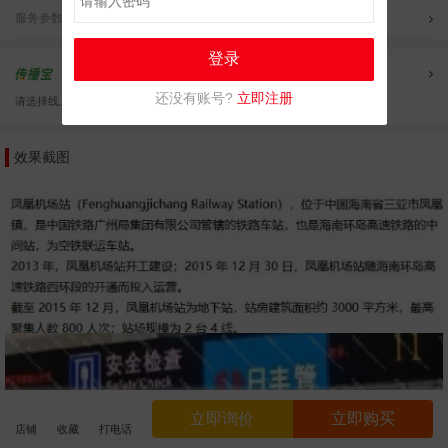
03:20:56
156****3374
联系了该媒体所在商家
服务参数
模式：cpt
,
分类：高铁站
,
地区：海南
,
03:42:33
158****0746
联系了该媒体所在商家
登录
01:59:39
189****2617
联系了该媒体所在商家
资金安全
商家实名
全程监管
12:40:20
177****7961
联系了该媒体所在商家
还没有账号?
立即注册
请选择线上担保交易，线下交易资金安全不受平台保护
04:12:36
181****8167
联系了该媒体所在商家
04:16:44
181****0078
联系了该媒体所在商家
效果截图
01:50:54
192****2334
联系了该媒体所在商家
03:40:56
157****6971
联系了该媒体所在商家
10:08:47
155****5272
联系了该媒体所在商家
02:32:27
176****3456
联系了该媒体所在商家
04:09:07
182****6963
联系了该媒体所在商家
11:44:28
130****3379
联系了该媒体所在商家
08:36:41
191****0991
联系了该媒体所在商家
05:24:34
186****8762
联系了该媒体所在商家
10:41:47
139****8472
联系了该媒体所在商家
02:28:16
183****1249
联系了该媒体所在商家
05:13:40
159****9700
联系了该媒体所在商家
立即询价
立即购买
08:52:47
155****6115
联系了该媒体所在商家
店铺
收藏
打电话