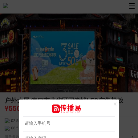
户外大屏 海口市龙华区国潮城LED广告投放
X
¥
55000.00
02:55:35
159****9700
联系了该媒体所在商家
08:52:47
155****6115
联系了该媒体所在商家
03:27:46
181****7631
联系了该媒体所在商家
服务参数
模式：cpt
,
分类：商超
,
地区：海口市
,