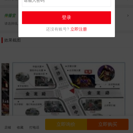
03:18:49
173****0620
联系了该媒体所在商家
03:20:56
156****3374
联系了该媒体所在商家
资金安全
商家实名
全程监管
登录
03:42:33
158****0746
联系了该媒体所在商家
请选择线上担保交易，线下交易资金安全不受平台保护
01:59:39
189****2617
联系了该媒体所在商家
还没有账号?
立即注册
12:40:20
177****7961
联系了该媒体所在商家
效果截图
04:12:36
181****8167
联系了该媒体所在商家
03:23:40
136****6152
联系了该媒体所在商家
04:16:44
181****0078
联系了该媒体所在商家
01:50:54
192****2334
联系了该媒体所在商家
03:40:56
157****6971
联系了该媒体所在商家
10:08:47
155****5272
联系了该媒体所在商家
02:32:27
176****3456
联系了该媒体所在商家
04:09:07
182****6963
联系了该媒体所在商家
11:44:28
130****3379
联系了该媒体所在商家
10:20:09
132****6658
联系了该媒体所在商家
10:41:47
139****8472
联系了该媒体所在商家
02:28:16
183****1249
联系了该媒体所在商家
立即询价
立即购买
店铺
收藏
打电话