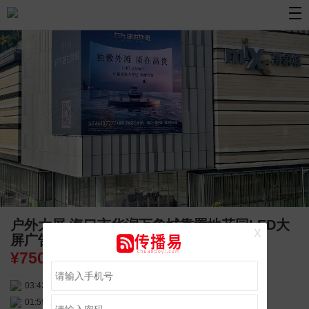
户外大屏 海口市华润万象城靠置地花园LED大
X
屏广告投放
¥
75000.00
03:42:33
158****0746
联系了该媒体所在商家
01:59:39
189****2617
联系了该媒体所在商家