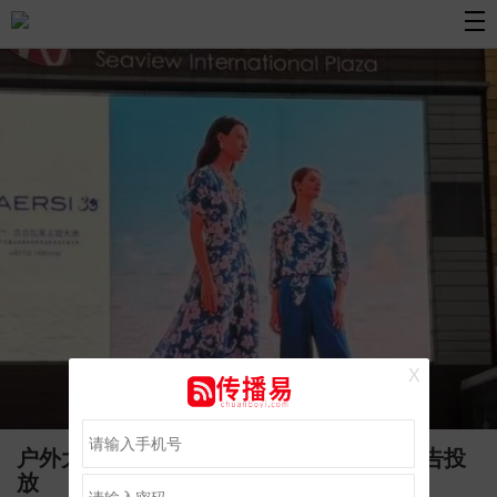
X
户外大屏 海口市望海国际广场墙面LED广告投
放