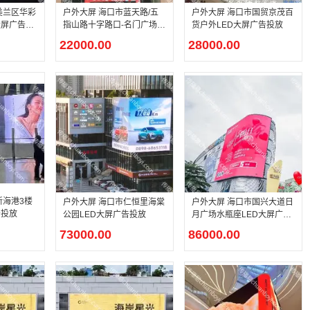
美兰区华彩
户外大屏 海口市蓝天路/五
户外大屏 海口市国贸京茂百
大屏广告投
指山路十字路口-名门广场L
货户外LED大屏广告投放
ED大屏广告投放
22000.00
28000.00
新海港3楼
户外大屏 海口市仁恒里海棠
户外大屏 海口市国兴大道日
告投放
公园LED大屏广告投放
月广场水瓶座LED大屏广告
投放
73000.00
86000.00