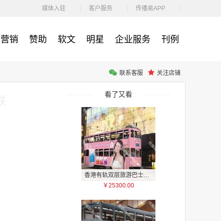
￥1100.00
媒体入驻
客户服务
传播易APP
营销
赞助
软文
明星
企业服务
刊例
联系客服
关注店铺
户外广告 河北社区道闸广告 河北小区道闸广告投放价格
￥1100.00
看了又看
联
香港有轨双层旅游巴士车身广告
￥25300.00