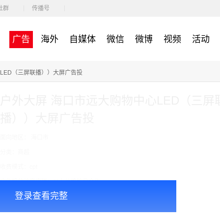
社群
传播号
广告
海外
自媒体
微信
微博
视频
活动
LED（三屏联播））大屏广告投
户外大屏 海口市远大购物中心LED（三屏
播））大屏广告投
面向地区： 海口市
分类：商超
收费模式：cpt
广告投放注意事项：以上价格按月合作
登录查看完整
￥55000.00
价格：