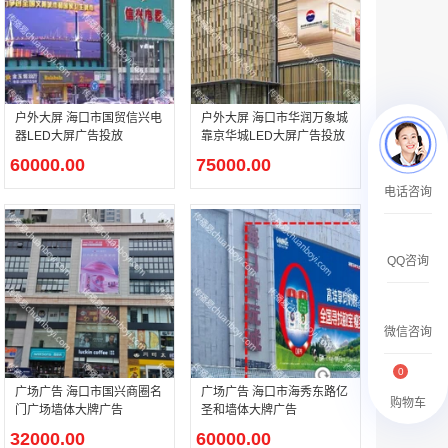
￥27600.00
户外大屏 海口市国贸信兴电
户外大屏 海口市华润万象城
器LED大屏广告投放
靠京华城LED大屏广告投放
60000.00
75000.00
澳门有轨双层旅游巴士车身广告
电话咨询
￥27700.00
QQ咨询
微信咨询
0
广场广告 海口市国兴商圈名
广场广告 海口市海秀东路亿
购物车
门广场墙体大牌广告
圣和墙体大牌广告
32000.00
60000.00