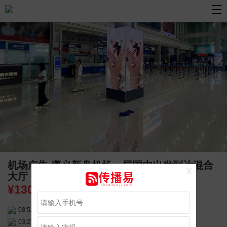
机场广告 遵义新舟机场一层国内出发到达混合
X
大厅（到达出口）包柱灯箱广告
¥
130000.00
08:52:47
155****6115
联系了该媒体所在商家
03:27:46
181****7631
联系了该媒体所在商家