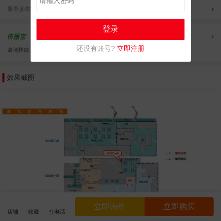
03:42:33
158****0746
联系了该媒体所在商家
服务参数
模式：cpc
,
分类：机场
,
地区：遵义市
,
01:59:39
189****2617
联系了该媒体所在商家
12:40:20
177****7961
联系了该媒体所在商家
登录
资金安全
商家实名
全程监管
04:12:36
181****8167
联系了该媒体所在商家
还没有账号?
立即注册
请选择线上担保交易，线下交易资金安全不受平台保护
04:16:44
181****0078
联系了该媒体所在商家
01:50:54
192****2334
联系了该媒体所在商家
03:40:56
157****6971
联系了该媒体所在商家
效果截图
10:08:47
155****5272
联系了该媒体所在商家
02:32:27
176****3456
联系了该媒体所在商家
04:09:07
182****6963
联系了该媒体所在商家
11:44:28
130****3379
联系了该媒体所在商家
08:36:41
191****0991
联系了该媒体所在商家
05:24:34
186****8762
联系了该媒体所在商家
06:11:20
166****9198
联系了该媒体所在商家
05:17:23
182****1341
联系了该媒体所在商家
05:13:40
159****9700
联系了该媒体所在商家
08:52:47
155****6115
联系了该媒体所在商家
03:27:46
181****7631
联系了该媒体所在商家
立即询价
立即购买
店铺
收藏
打电话