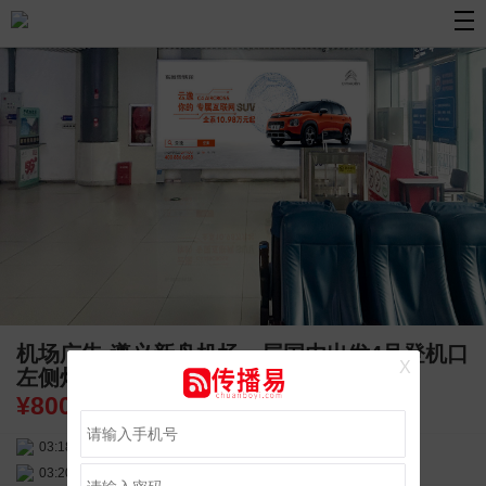
机场广告 遵义新舟机场一层国内出发4号登机口
X
左侧灯箱广告
¥
80000.00
03:18:49
173****0620
联系了该媒体所在商家
03:20:56
156****3374
联系了该媒体所在商家