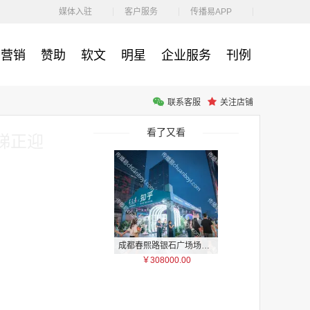
￥212.00
媒体入驻
客户服务
传播易APP
营销
赞助
软文
明星
企业服务
刊例
联系客服
关注店铺
腾讯体育客户端闪屏广告_刊例价3折非赛季（8月9日-9月30日）
￥212.00
看了又看
梯正迎
成都春熙路银石广场场地广告位
￥308000.00