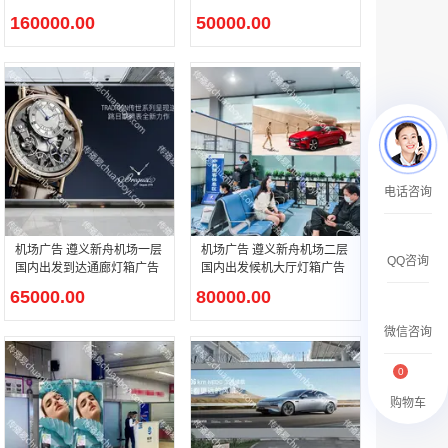
正迎面）灯箱广告
￥2359500.00
160000.00
50000.00
腾讯新闻APP开屏广告_刊例价25折
电话咨询
￥1590000.00
机场广告 遵义新舟机场一层
机场广告 遵义新舟机场二层
QQ咨询
国内出发到达通廊灯箱广告
国内出发候机大厅灯箱广告
65000.00
80000.00
微信咨询
0
购物车