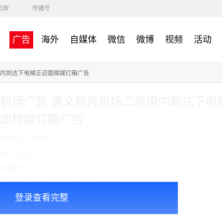
社群
传播号
广告
海外
自媒体
微信
微博
视频
活动
国内到达下电梯正迎面梯媒灯箱广告
机场广告 遵义新舟机场二层国内到达下电
面梯媒灯箱广告
面向地区： 遵义市
分类：机场
收费模式：cpt
广告投放注意事项：以上价格是一个月的价格
登录查看完整
￥120000.00
价格：