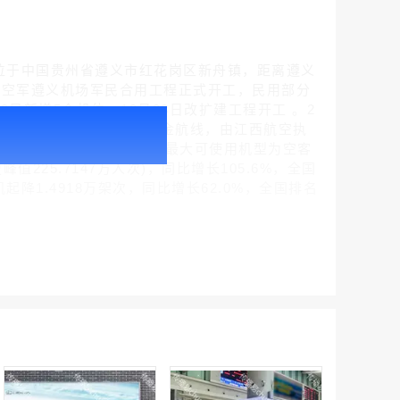
ZUZY)，位于中国贵州省遵义市红花岗区新舟镇，距离遵义
月，空军遵义机场军民合用工程正式开工，民用部分
19日新增5个机位，12月28日改扩建工程开工 。2
腾讯新闻客户端闪屏广告_刊例价折扣3折
 ;10月28日开通至赣州瑞金航线，由江西航空执
￥212.00
，跑道长2800米、宽50米，最大可使用机型为空客
历史峰值225.7147万人次)，同比增长105.6%，全国
机起降1.4918万架次，同比增长62.0%，全国排名
腾讯体育客户端闪屏广告_刊例价3折赛季（4月1日-8月8日）
￥212.00