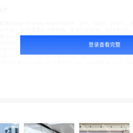
描述
Zunyi Xinzhou Airport;IATA：ZYI，ICAO：
35千米，为4C级军民合用机场、航空口岸机场。2010年9
;2012年6月2日试飞成功，8月28日正式通航 。2018年7月
月26日起执行冬春季航班计划，通航北京、上海、深圳等22座城市
登录查看完整
24年11月，航站楼面积1.15万平方米，民航站坪设10个机位
、波音B737-800 。2023年完成旅客吞吐量157.8400万人次(
货邮吞吐量1278.0吨，同比增长17.3%，全国排名第107位;飞
介绍