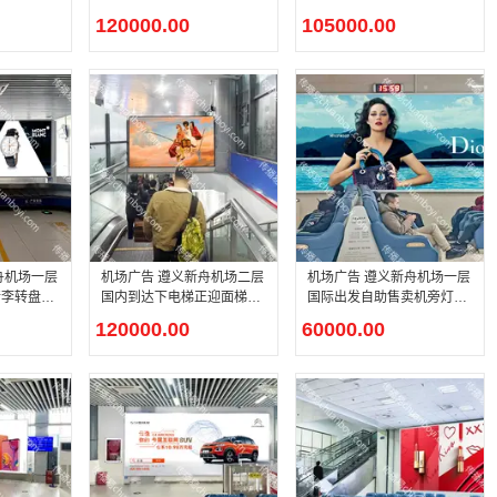
看板广告
广告
120000.00
105000.00
舟机场一层
机场广告 遵义新舟机场二层
机场广告 遵义新舟机场一层
行李转盘上
国内到达下电梯正迎面梯媒
国际出发自助售卖机旁灯箱
灯箱广告
广告
120000.00
60000.00