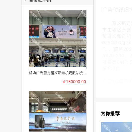
广告位详细
遵义新舟机场(
市主城区东部
称遵义新舟机场
025年10
飞 。截至20
A320-200
排名第84位;
第117位
机场广告 新舟遵义新舟机场航站楼...
广告位案例
￥150000.00
为你推荐