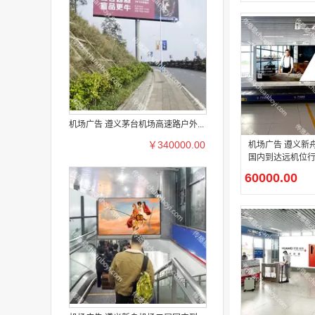
机场广告 遵义茅台机场高速路户外...
￥340000.00
机场广告 遵义新
国内到达远机位
方看板广告
60000.00