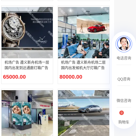
￥2359500.00
腾讯新闻APP开屏广告_刊例价25折
电话咨询
￥1590000.00
机场广告 遵义新舟机场一层
机场广告 遵义新舟机场二层
国内出发到达通廊灯箱广告
国内出发候机大厅灯箱广告
65000.00
80000.00
QQ咨询
微信咨询
0
购物车