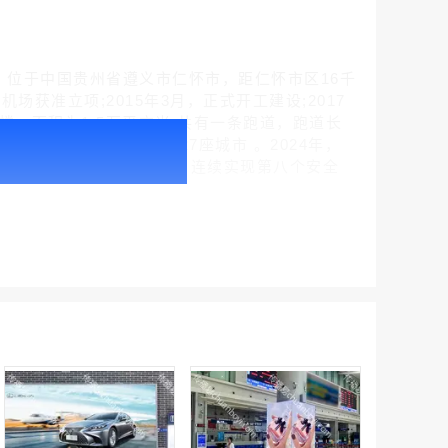
ZUMT)，位于中国贵州省遵义市仁怀市，距仁怀市区16千
获准立项;2015年3月，正式开工建设;2017
楼，面积为1.5万平方米;共有一条跑道，跑道长
腾讯新闻客户端闪屏广告_刊例价折扣3折
场共执行19条航线，通航27座城市 。2024年，
￥212.00
保障航班起降16178架次，连续实现第八个安全
腾讯体育客户端闪屏广告_刊例价3折赛季（4月1日-8月8日）
￥212.00