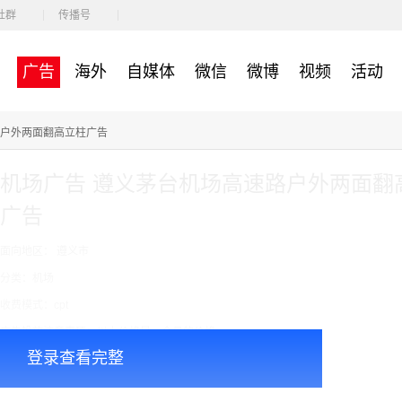
社群
传播号
广告
海外
自媒体
微信
微博
视频
活动
路户外两面翻高立柱广告
机场广告 遵义茅台机场高速路户外两面翻
广告
面向地区： 遵义市
分类：机场
收费模式：cpt
广告投放注意事项：以上价格是一个月的价格
登录查看完整
￥340000.00
价格：