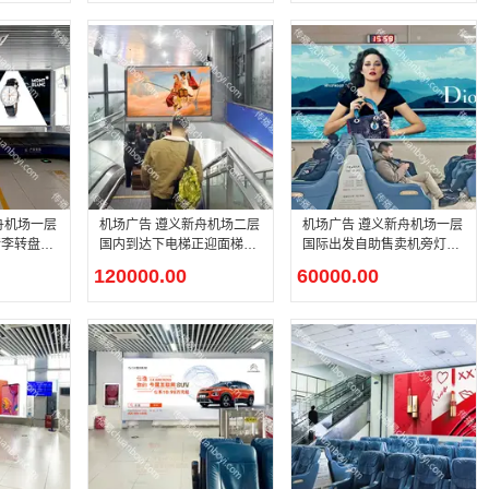
舟机场一层
机场广告 遵义新舟机场二层
机场广告 遵义新舟机场一层
行李转盘上
国内到达下电梯正迎面梯媒
国际出发自助售卖机旁灯箱
灯箱广告
广告
120000.00
60000.00