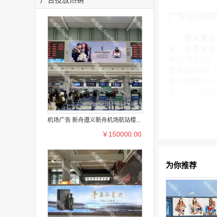
广告位详细
遵义茅台机场(
米、距遵义市区
年10月31
度为2600米
茅台机场共计
年。 202
广告位案例
机场广告 新舟遵义新舟机场航站楼...
￥150000.00
为你推荐