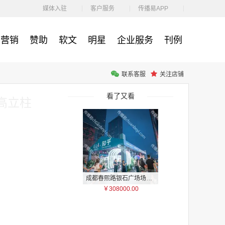
￥212.00
媒体入驻
客户服务
传播易APP
营销
赞助
软文
明星
企业服务
刊例
联系客服
关注店铺
腾讯体育客户端闪屏广告_刊例价3折非赛季（8月9日-9月30日）
￥212.00
看了又看
高立柱
成都春熙路银石广场场地广告位
￥308000.00