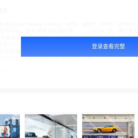
描述
Zunyi Maotai Airport，IATA：WMT，ICAO：
54千米，为4C级民用运输机场。 2013年1月，遵义茅台机场
日，正式通航。 截至2023年3月，遵义茅台机场拥有一座航站
;停机位9个;通航城市33个。 2024年冬春航季，遵义茅台机
登录查看完整
完成旅客吞吐量155.4万人次，完成货邮吞吐量1650吨，安全
5年4月1日，郑州-遵义茅台-拉萨航线开通
介绍