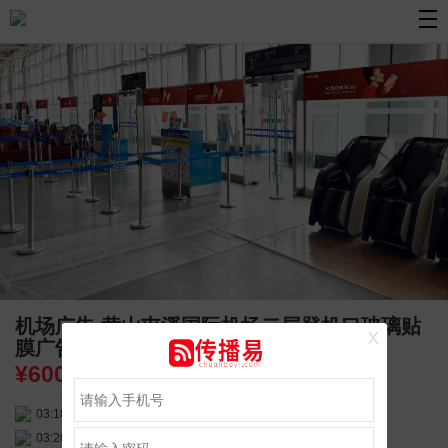
机场广告 黄山屯溪国际机场二层登机口玻璃贴
X
膜广告
¥
60000.00
03:18:49
173****0620
联系了该媒体所在商家
03:20:56
156****3374
联系了该媒体所在商家