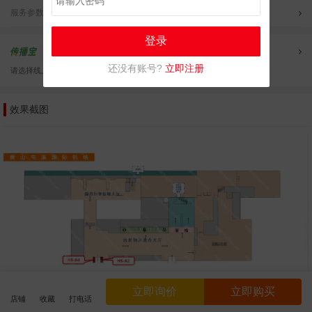
03:18:49
173****0620
联系了该媒体所在商家
服务参数
模式：cpt
,
分类：机场
,
地区：黄山市
,
03:20:56
156****3374
联系了该媒体所在商家
登录
03:42:33
158****0746
联系了该媒体所在商家
资金安全
商家实名
全程监管
01:59:39
189****2617
联系了该媒体所在商家
还没有账号?
立即注册
请选择线上担保交易，线下交易资金安全不受平台保护
12:40:20
177****7961
联系了该媒体所在商家
04:12:36
181****8167
联系了该媒体所在商家
效果截图
04:16:44
181****0078
联系了该媒体所在商家
01:50:54
192****2334
联系了该媒体所在商家
03:40:56
157****6971
联系了该媒体所在商家
10:08:47
155****5272
联系了该媒体所在商家
02:32:27
176****3456
联系了该媒体所在商家
04:09:07
182****6963
联系了该媒体所在商家
11:44:28
130****3379
联系了该媒体所在商家
08:36:41
191****0991
联系了该媒体所在商家
05:24:34
186****8762
联系了该媒体所在商家
10:41:47
139****8472
联系了该媒体所在商家
02:28:16
183****1249
联系了该媒体所在商家
立即询价
立即购买
05:13:40
159****9700
联系了该媒体所在商家
店铺
收藏
打电话