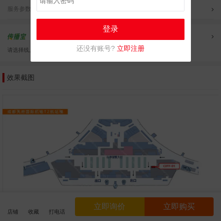
03:20:56
156****3374
联系了该媒体所在商家
服务参数
模式：cpt
,
分类：机场
,
地区：成都市
,
03:42:33
158****0746
联系了该媒体所在商家
01:59:39
189****2617
联系了该媒体所在商家
登录
资金安全
商家实名
全程监管
12:40:20
177****7961
联系了该媒体所在商家
还没有账号?
立即注册
04:12:36
181****8167
联系了该媒体所在商家
请选择线上担保交易，线下交易资金安全不受平台保护
04:16:44
181****0078
联系了该媒体所在商家
01:50:54
192****2334
联系了该媒体所在商家
效果截图
03:40:56
157****6971
联系了该媒体所在商家
10:08:47
155****5272
联系了该媒体所在商家
02:32:27
176****3456
联系了该媒体所在商家
04:09:07
182****6963
联系了该媒体所在商家
11:44:28
130****3379
联系了该媒体所在商家
08:36:41
191****0991
联系了该媒体所在商家
05:24:34
186****8762
联系了该媒体所在商家
06:11:20
166****9198
联系了该媒体所在商家
02:28:16
183****1249
联系了该媒体所在商家
05:13:40
159****9700
联系了该媒体所在商家
08:52:47
155****6115
联系了该媒体所在商家
立即询价
立即购买
店铺
收藏
打电话