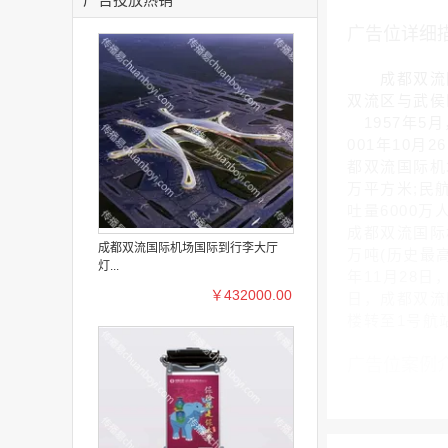
广告位详细
成都双流国际机场
双流区与武侯
1957年5
001年10月
都双流国际机
万平方米;民航
吐量6000
成都双流国际机
成都双流国际机场国际到行李大厅
万吨(历史最高
灯...
年11月28
￥432000.00
日，成都双流
楼转至1号航
广告位案例