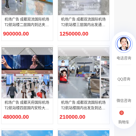
￥2359500.00
机场广告 成都双流国际机场
机场广告 成都双流国际机场
T2航站楼二层国内到达夹层
T2航站楼三层国内出发通廊
灯箱广告
（旅客行走方向正迎面）灯
900000.00
1250000.00
箱广告
腾讯新闻APP开屏广告_刊例价25折
电话咨询
￥1590000.00
QQ咨询
微信咨询
机场广告 成都天府国际机场
机场广告 成都双流国际机场
T2航站楼四层国内安检大厅
T2航站楼国内出发及到达电
0
入口正上方LED大屏广告
子刷屏广告
480000.00
210000.00
购物车