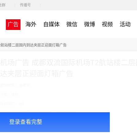
社群
传播号
广告
海外
自媒体
微信
微博
视频
活动
T2航站楼二层国内到达夹层正迎面灯箱广告
机场广告 成都双流国际机场T2航站楼二层
达夹层正迎面灯箱广告
面向地区： 成都市
分类：机场
收费模式：cpt
广告投放注意事项：以上价格是 一个月的价格
登录查看完整
￥1600000.00
价格：