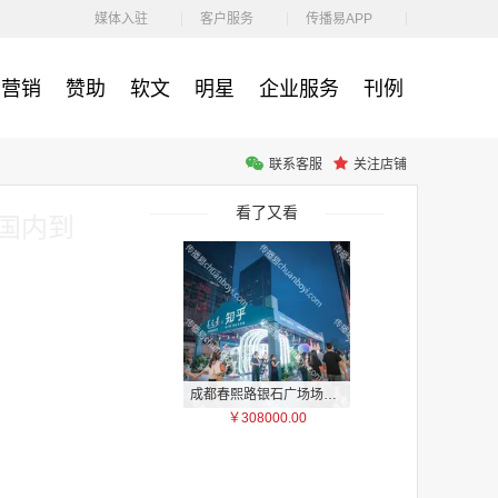
￥212.00
媒体入驻
客户服务
传播易APP
营销
赞助
软文
明星
企业服务
刊例
联系客服
关注店铺
腾讯体育客户端闪屏广告_刊例价3折非赛季（8月9日-9月30日）
￥212.00
看了又看
国内到
成都春熙路银石广场场地广告位
￥308000.00