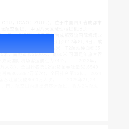
，IATA：CTU，ICAO：ZUUU)，位于中国四川省成都市
国际航空枢纽， 中国八大区域性枢纽机场之一。
月30日，成都双流机场更名为成都双流国际机场;2
腾讯新闻客户端闪屏广告_刊例价折扣3折
双流国际机场第二跑道正式启用;2012年8月9日，成
￥212.00
场T1航站楼面积15万平方米，T2航站楼面积35
45米，南跑道长3600米、宽60米;可满足年旅客吞
成都双流国际机场客运航点为74个。 2023年，
2万人次)，全国排名第12位;货邮吞吐量52.6549
最高36.6887万架次)，全国排名第13位。 2024
吞吐量突破8000万人次。 2025年2月24
空、南方航空国内进出港客运航班，将从2号航站
腾讯体育客户端闪屏广告_刊例价3折赛季（4月1日-8月8日）
￥212.00