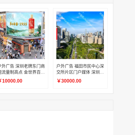
家
腾讯体育APP开屏广告_刊例价3折赛季（4月1日-8月8日）
家
￥1056000.00
家
家
家
家
家
腾讯体育APP开屏广告_刊例价3折非赛季（8月9日-9月30日）
户外广告 深圳老牌东门商
户外广告 福田市民中心深
￥686400.00
圈流量制高点 金世界百货
交所片区门户媒体 深圳人
户外大屏品牌宣传一站式
民大厦外立面全彩 LED
10000.00
￥30000.00
投放
广告资源
腾讯视频客户端闪屏广告
￥60.00