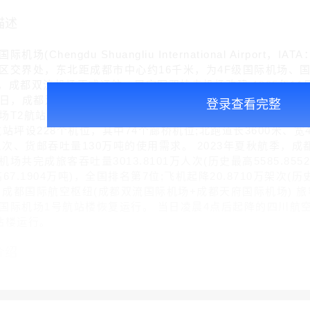
描述
(Chengdu Shuangliu International Airport
区交界处，东北距成都市中心约16千米，为4F级国际机场、
月，成都双流机场正式通航，属空军双桂寺机场改建;1995年11
26日，成都双流国际机场T1航站楼启用;2011年5月5日，成都
登录查看完整
场T2航站楼正式启用。 截至2024年11月，成都双流国际机
站坪设228个机位，其中74个廊桥机位;北跑道长3600米、宽
万人次、货邮吞吐量130万吨的使用需求。 2023年夏秋航季，
场共完成旅客吞吐量3013.8101万人次(历史最高5585.855
67.1904万吨)，全国排名第7位;飞机起降20.8710万架次(历史
日，成都国际航空枢纽(成都双流国际机场+成都天府国际机场) 旅客
国际机场1号航站楼恢复运行。 当日凌晨4点后起降的四川航
站楼运行。
介绍