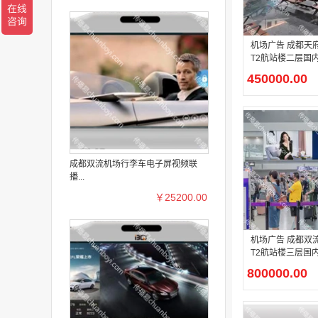
机场广告 成都天
T2航站楼二层国
大厅灯箱广告
450000.00
成都双流机场行李车电子屏视频联
播...
￥25200.00
机场广告 成都双
T2航站楼三层国
灯箱广告
800000.00