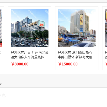
16:09:07
182****6963
联系了该媒体所在商
11:44:28
130****3379
联系了该媒体所在商
08:36:41
191****0991
联系了该媒体所在商
17:24:34
186****8762
联系了该媒体所在商
18:11:20
166****9198
联系了该媒体所在商
17:17:23
182****1341
联系了该媒体所在商
03:00:41
153****4020
联系了该媒体所在商
号
户外大屏广告 广州南北交
户外大屏 深圳南山核心十
和
通大动脉人车流量媒体 南
字路口媒体 新绿岛大厦高
放
都楼顶 LED 大屏一站式
清竖屏广告点位招商
￥8000.00
￥15000.00
￥
落地投放
绍
信息