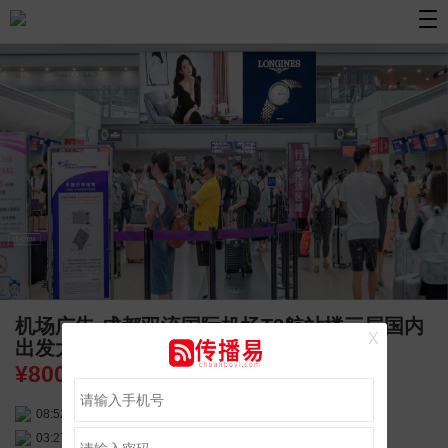
机场广告 成都双流国际机场T2航站楼三层国内
X
出发大厅灯箱广告
¥
800000.00
08:52:47
155****6115
联系了该媒体所在商家
03:27:46
181****7631
联系了该媒体所在商家