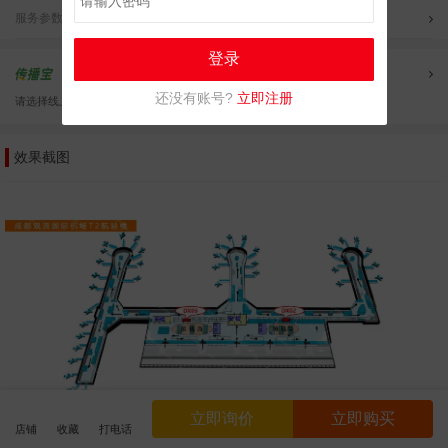
03:18:49
173****0620
联系了该媒体所在商家
服务参数
模式：cpt
,
分类：机场
,
地区：成都市
,
03:20:56
156****3374
联系了该媒体所在商家
登录
03:42:33
158****0746
联系了该媒体所在商家
资金安全
商家实名
全程监管
01:59:39
189****2617
联系了该媒体所在商家
还没有账号?
立即注册
请选择线上担保交易，线下交易资金安全不受平台保护
12:40:20
177****7961
联系了该媒体所在商家
04:12:36
181****8167
联系了该媒体所在商家
效果截图
04:16:44
181****0078
联系了该媒体所在商家
01:50:54
192****2334
联系了该媒体所在商家
03:40:56
157****6971
联系了该媒体所在商家
10:08:47
155****5272
联系了该媒体所在商家
02:32:27
176****3456
联系了该媒体所在商家
04:09:07
182****6963
联系了该媒体所在商家
11:44:28
130****3379
联系了该媒体所在商家
08:36:41
191****0991
联系了该媒体所在商家
05:24:34
186****8762
联系了该媒体所在商家
10:41:47
139****8472
联系了该媒体所在商家
02:28:16
183****1249
联系了该媒体所在商家
立即询价
立即购买
05:13:40
159****9700
联系了该媒体所在商家
店铺
收藏
打电话