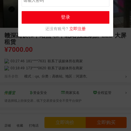
登录
还没有账号?
立即注册
赣深高铁和平站点 和平北站独立刷屏 LED 大屏
租赁
¥
7000.00
03:27:46
181****7631
联系了该媒体所在商家
03:18:49
173****0620
联系了该媒体所在商家
03:20:56
156****3374
联系了该媒体所在商家
服务参数
模式：cpt
,
分类：高铁站
,
地区：河源市
,
03:42:33
158****0746
联系了该媒体所在商家
01:59:39
189****2617
联系了该媒体所在商家
资金安全
商家实名
全程监管
12:40:20
177****7961
联系了该媒体所在商家
请选择线上担保交易，线下交易资金安全不受平台保护
04:12:36
181****8167
联系了该媒体所在商家
04:16:44
181****0078
联系了该媒体所在商家
效果截图
01:50:54
192****2334
联系了该媒体所在商家
立即询价
立即购买
03:40:56
157****6971
联系了该媒体所在商家
店铺
收藏
打电话