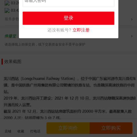
03:20:56
156****3374
联系了该媒体所在商家
03:42:33
158****0746
联系了该媒体所在商家
登录
01:59:39
189****2617
联系了该媒体所在商家
服务参数
模式：cpt
,
分类：高铁站
,
地区：河源市
,
12:40:20
177****7961
联系了该媒体所在商家
还没有账号?
立即注册
04:12:36
181****8167
联系了该媒体所在商家
资金安全
商家实名
全程监管
04:16:44
181****0078
联系了该媒体所在商家
请选择线上担保交易，线下交易资金安全不受平台保护
01:50:54
192****2334
联系了该媒体所在商家
03:40:56
157****6971
联系了该媒体所在商家
效果截图
10:08:47
155****5272
联系了该媒体所在商家
02:32:27
176****3456
联系了该媒体所在商家
04:09:07
182****6963
联系了该媒体所在商家
11:44:28
130****3379
联系了该媒体所在商家
08:36:41
191****0991
联系了该媒体所在商家
05:24:34
186****8762
联系了该媒体所在商家
06:11:20
166****9198
联系了该媒体所在商家
05:17:23
182****1341
联系了该媒体所在商家
03:00:41
153****4020
联系了该媒体所在商家
立即询价
立即购买
08:52:47
155****6115
联系了该媒体所在商家
店铺
收藏
打电话
03:27:46
181****7631
联系了该媒体所在商家