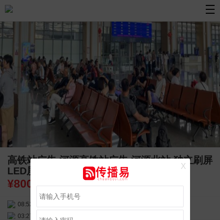
高铁站广告 河源高铁站广告 河源北站 独立刷屏
X
LED屏幕广告
¥
8000.00
05:13:40
159****9700
联系了该媒体所在商家
08:52:47
155****6115
联系了该媒体所在商家
03:27:46
181****7631
联系了该媒体所在商家