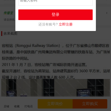
04:12:36
181****8167
联系了该媒体所在商家
04:16:44
181****0078
联系了该媒体所在商家
资金安全
商家实名
全程监管
登录
01:50:54
192****2334
联系了该媒体所在商家
请选择线上担保交易，线下交易资金安全不受平台保护
03:40:56
157****6971
联系了该媒体所在商家
还没有账号?
立即注册
10:08:47
155****5272
联系了该媒体所在商家
效果截图
02:32:27
176****3456
联系了该媒体所在商家
04:09:07
182****6963
联系了该媒体所在商家
11:44:28
130****3379
联系了该媒体所在商家
08:36:41
191****0991
联系了该媒体所在商家
05:24:34
186****8762
联系了该媒体所在商家
10:41:47
139****8472
联系了该媒体所在商家
02:28:16
183****1249
联系了该媒体所在商家
05:13:40
159****9700
联系了该媒体所在商家
08:52:47
155****6115
联系了该媒体所在商家
03:27:46
181****7631
联系了该媒体所在商家
03:18:49
173****0620
联系了该媒体所在商家
03:20:56
156****3374
联系了该媒体所在商家
立即询价
立即购买
店铺
收藏
打电话