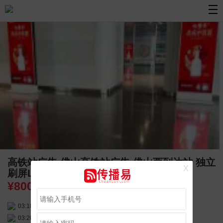
高铁站广告 佛山高铁站广告 佛山西到达站 独立
X
刷屏LED屏幕广告
¥
8000.00
03:18:49
173****0620
联系了该媒体所在商家
03:20:56
156****3374
联系了该媒体所在商家