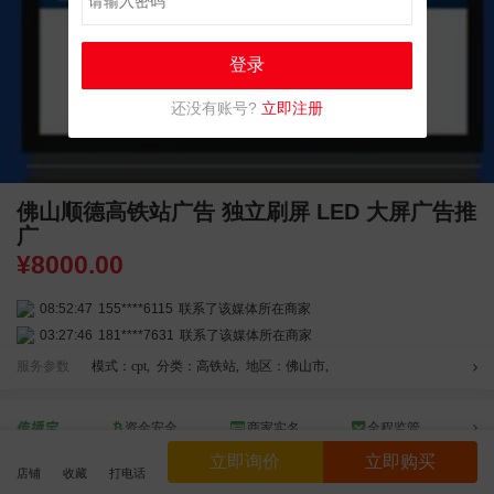
登录
还没有账号?
立即注册
佛山顺德高铁站广告 独立刷屏 LED 大屏广告推
广
¥
8000.00
08:52:47
155****6115
联系了该媒体所在商家
03:27:46
181****7631
联系了该媒体所在商家
03:18:49
173****0620
联系了该媒体所在商家
服务参数
模式：cpt
,
分类：高铁站
,
地区：佛山市
,
03:20:56
156****3374
联系了该媒体所在商家
03:42:33
158****0746
联系了该媒体所在商家
资金安全
商家实名
全程监管
01:59:39
189****2617
联系了该媒体所在商家
请选择线上担保交易，线下交易资金安全不受平台保护
立即询价
立即购买
12:40:20
177****7961
联系了该媒体所在商家
店铺
收藏
打电话