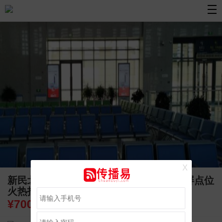
X
新民北站站内商业展示 独立刷屏 LED 大屏点位
火热招募
¥
7000.00
03:18:49
173****0620
联系了该媒体所在商家