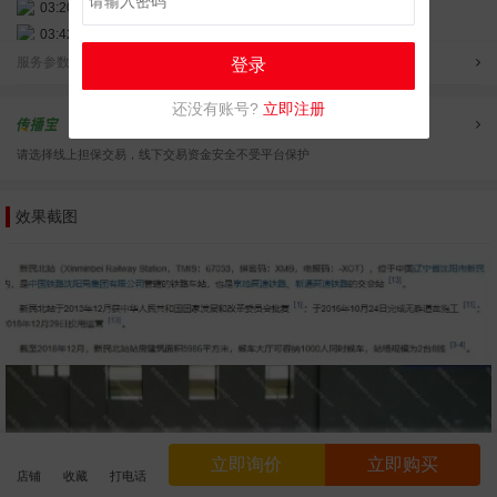
03:20:56
156****3374
联系了该媒体所在商家
03:42:33
158****0746
联系了该媒体所在商家
01:59:39
189****2617
联系了该媒体所在商家
服务参数
模式：cpt
,
分类：高铁站
,
地区：沈阳市
,
登录
12:40:20
177****7961
联系了该媒体所在商家
还没有账号?
立即注册
04:12:36
181****8167
联系了该媒体所在商家
资金安全
商家实名
全程监管
04:16:44
181****0078
联系了该媒体所在商家
请选择线上担保交易，线下交易资金安全不受平台保护
01:50:54
192****2334
联系了该媒体所在商家
03:40:56
157****6971
联系了该媒体所在商家
效果截图
10:08:47
155****5272
联系了该媒体所在商家
02:32:27
176****3456
联系了该媒体所在商家
04:09:07
182****6963
联系了该媒体所在商家
11:44:28
130****3379
联系了该媒体所在商家
08:36:41
191****0991
联系了该媒体所在商家
05:24:34
186****8762
联系了该媒体所在商家
06:11:20
166****9198
联系了该媒体所在商家
05:17:23
182****1341
联系了该媒体所在商家
05:13:40
159****9700
联系了该媒体所在商家
08:52:47
155****6115
联系了该媒体所在商家
立即询价
立即购买
店铺
收藏
打电话
03:27:46
181****7631
联系了该媒体所在商家