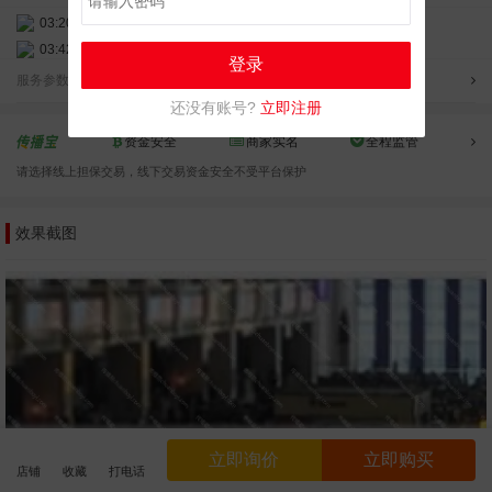
03:20:56
156****3374
联系了该媒体所在商家
03:42:33
158****0746
联系了该媒体所在商家
登录
01:59:39
189****2617
联系了该媒体所在商家
服务参数
模式：cpt
,
分类：高铁站
,
地区：沈阳市
,
12:40:20
177****7961
联系了该媒体所在商家
还没有账号?
立即注册
04:12:36
181****8167
联系了该媒体所在商家
资金安全
商家实名
全程监管
04:16:44
181****0078
联系了该媒体所在商家
请选择线上担保交易，线下交易资金安全不受平台保护
01:50:54
192****2334
联系了该媒体所在商家
03:40:56
157****6971
联系了该媒体所在商家
效果截图
10:08:47
155****5272
联系了该媒体所在商家
02:32:27
176****3456
联系了该媒体所在商家
04:09:07
182****6963
联系了该媒体所在商家
11:44:28
130****3379
联系了该媒体所在商家
08:36:41
191****0991
联系了该媒体所在商家
05:24:34
186****8762
联系了该媒体所在商家
06:11:20
166****9198
联系了该媒体所在商家
05:17:23
182****1341
联系了该媒体所在商家
03:00:41
153****4020
联系了该媒体所在商家
立即询价
立即购买
08:52:47
155****6115
联系了该媒体所在商家
店铺
收藏
打电话