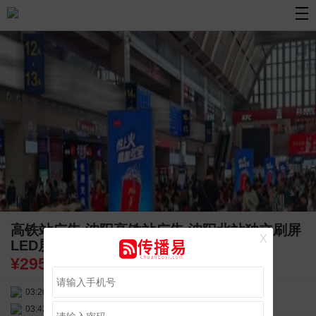
高铁站广告 沈阳高铁站广告 沈阳北站独立刷屏
X
LED屏幕广告
¥
29500.00
03:20:56
156****3374
联系了该媒体所在商家
03:42:33
158****0746
联系了该媒体所在商家