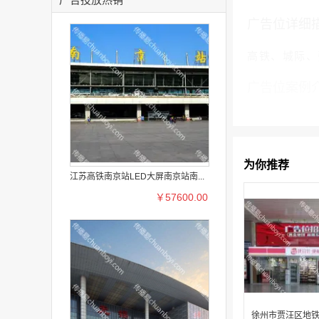
广告位详细
高铁、城际、
广告位案例
为你推荐
江苏高铁南京站LED大屏南京站南...
￥57600.00
徐州市贾汪区地铁 