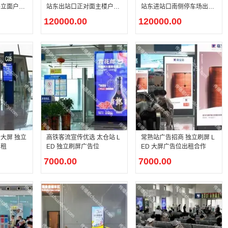
外立面户外
站东进站口南侧停车场出入
站东出站口正对面主楼户外
口户外 P3.84 高清 LED 大
高清 LED 大屏
120000.00
120000.00
屏
大屏 独立
高铁客流宣传优选 太仓站 L
常熟站广告招商 独立刷屏 L
招租
ED 独立刷屏广告位
ED 大屏广告位出租合作
7000.00
7000.00