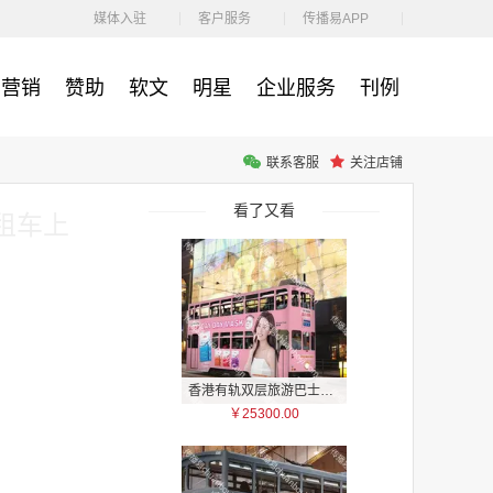
￥1100.00
媒体入驻
客户服务
传播易APP
营销
赞助
软文
明星
企业服务
刊例
联系客服
关注店铺
户外广告 河北社区道闸广告 河北小区道闸广告投放价格
￥1100.00
看了又看
租车上
香港有轨双层旅游巴士车身广告
￥25300.00