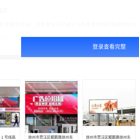
描述
张家港枢纽站。张家港站未来通过 3条高铁和城际铁路链接长
介绍
登录查看完整
1 号线高
徐州市贾汪区鲲鹏路徐州东
徐州市贾汪区鲲鹏路徐州东