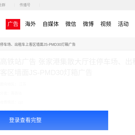
社群
传播号
广告
海外
自媒体
微信
微博
视频
活动
停车场、出租车上客区墙面JS-PMD30灯箱广告
高铁站广告 张家港集散大厅往停车场、出
客区墙面JS-PMD30灯箱广告
面向地区： 江苏
分类：高铁站
收费模式：cpt
广告投放注意事项：以上价格按月合作
登录查看完整
￥4800.00
价格：