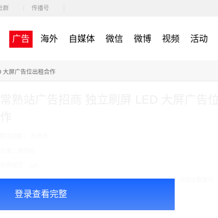
社群
传播号
广告
海外
自媒体
微信
微博
视频
活动
D 大屏广告位出租合作
常熟站广告招商 独立刷屏 LED 大屏广告
作
面向地区： 苏州市
分类：高铁站
收费模式：cpt
广告投放注意事项：媒体尺寸：2.97*1.34,播出频次：15秒195次/天/ ,块媒体数量块
登录查看完整
￥7000.00
价格：