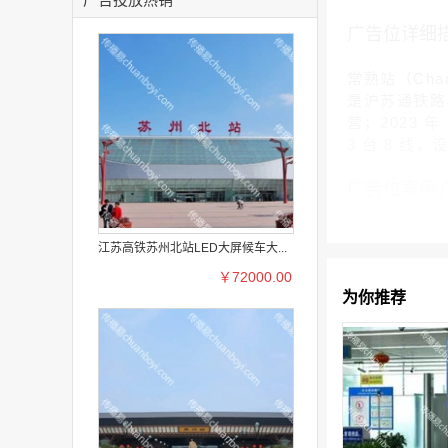
广告位详细
常熟站（Cha
是沪苏通铁路与
营；2023 
3 台 8 线，
广告位案例
江苏高铁苏州北站LED大屏候车大...
￥72000.00
为你推荐