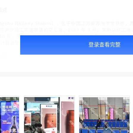
描述
ngshu Railway Station），位于中国江苏省苏州市
沪宁沿江高速铁路的交汇站。2014 年 3 月，常熟站开工建设；
年 10 月，接入沪宁沿江高铁并扩建北站房。截至 2023 年 10
设计最高聚集人数 4300 人次。
登录查看完整
介绍