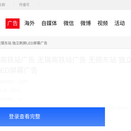
社群
传播号
广告
海外
自媒体
微信
微博
视频
活动
无锡东站 独立刷屏LED屏幕广告
高铁站广告 无锡高铁站广告 无锡东站 独
ED屏幕广告
面向地区： 无锡市
分类：高铁站
收费模式：cpt
广告投放注意事项：媒体尺寸：2.97*1.34,播出频次：15秒195次/天/ ,块媒体数量块：
登录查看完整
￥8000.00
价格：