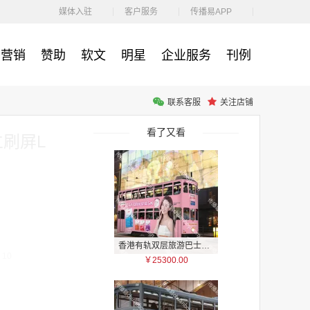
￥1100.00
媒体入驻
客户服务
传播易APP
营销
赞助
软文
明星
企业服务
刊例
联系客服
关注店铺
户外广告 河北社区道闸广告 河北小区道闸广告投放价格
￥1100.00
看了又看
立刷屏L
香港有轨双层旅游巴士车身广告
10
￥25300.00