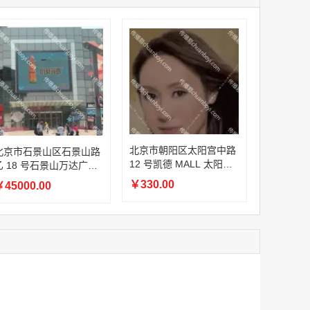
家
澳门签名广告有轨双层巴士车身广告
家
￥27600.00
家
家
家
家
家
香港双层巴士车身广告（含车顶）
北京市朝阳区太阳宫中路
北京市石景山区石景山路
￥77000.00
12 号凯德 MALL 太阳宫
乙 18 号石景山万达广场
地下一层餐饮茶咖区立式
外立面户外 LED 广告大
￥330.00
45000.00
LED 海报刷屏
屏
2022年卫视拜年广告套餐
￥12000.00