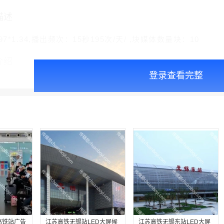
描述
7*1.34,播出频次：15秒195次/天/ ,块媒体数量块：10
介绍
登录查看完整
高铁站广告
江苏高铁无锡站LED大屏候
江苏高铁无锡东站LED大屏