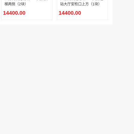
梯两侧（2块）
站大厅安检口上方（1块）
14400.00
14400.00
户外广告 河北社区道闸广告 河北小区道闸广告投放价格
￥1100.00
香港有轨双层旅游巴士车身广告
￥25300.00
香港签名广告有轨双层巴士车身广告