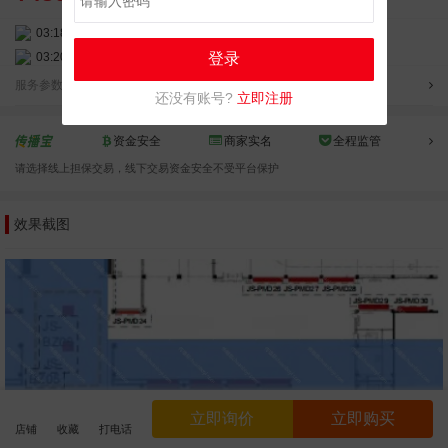
03:18:49
173****0620
联系了该媒体所在商家
03:20:56
156****3374
联系了该媒体所在商家
登录
03:42:33
158****0746
联系了该媒体所在商家
服务参数
模式：cpt
,
分类：高铁站
,
地区：江苏
,
还没有账号?
立即注册
01:59:39
189****2617
联系了该媒体所在商家
12:40:20
177****7961
联系了该媒体所在商家
资金安全
商家实名
全程监管
04:12:36
181****8167
联系了该媒体所在商家
请选择线上担保交易，线下交易资金安全不受平台保护
04:16:44
181****0078
联系了该媒体所在商家
01:50:54
192****2334
联系了该媒体所在商家
效果截图
03:40:56
157****6971
联系了该媒体所在商家
10:08:47
155****5272
联系了该媒体所在商家
02:32:27
176****3456
联系了该媒体所在商家
04:09:07
182****6963
联系了该媒体所在商家
11:44:28
130****3379
联系了该媒体所在商家
08:36:41
191****0991
联系了该媒体所在商家
05:24:34
186****8762
联系了该媒体所在商家
06:11:20
166****9198
联系了该媒体所在商家
05:17:23
182****1341
联系了该媒体所在商家
立即询价
立即购买
店铺
收藏
打电话
05:13:40
159****9700
联系了该媒体所在商家