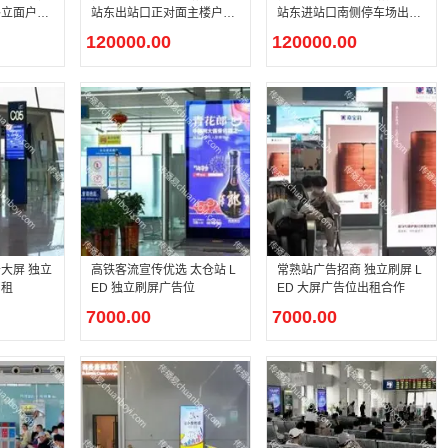
外立面户外
站东进站口南侧停车场出入
站东出站口正对面主楼户外
口户外 P3.84 高清 LED 大
高清 LED 大屏
120000.00
120000.00
屏
大屏 独立
高铁客流宣传优选 太仓站 L
常熟站广告招商 独立刷屏 L
招租
ED 独立刷屏广告位
ED 大屏广告位出租合作
7000.00
7000.00