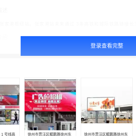
描述
张家港枢纽站。张家港站未来通过 3条高铁和城际铁路链接长
介绍
登录查看完整
1 号线高
徐州市贾汪区鲲鹏路徐州东
徐州市贾汪区鲲鹏路徐州东