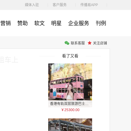
￥1100.00
媒体入驻
客户服务
传播易APP
营销
赞助
软文
明星
企业服务
刊例
联系客服
关注店铺
户外广告 河北社区道闸广告 河北小区道闸广告投放价格
￥1100.00
看了又看
租车上
香港有轨双层旅游巴士车身广告
￥25300.00