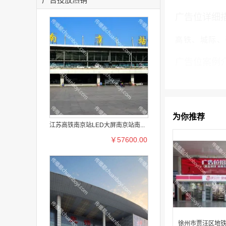
广告位详细
高铁、城际、
广告位案例
为你推荐
江苏高铁南京站LED大屏南京站南...
￥57600.00
徐州市贾汪区地铁 