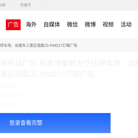
社群
传播号
广告
海外
自媒体
微信
微博
视频
活动
停车场、出租车上客区墙面JS-PMD27灯箱广告
高铁站广告 张家港集散大厅往停车场、出
客区墙面JS-PMD27灯箱广告
面向地区： 江苏
分类：高铁站
收费模式：cpt
广告投放注意事项：以上价格按月合作
登录查看完整
￥6000.00
价格：