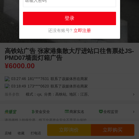
登录
还没有账号?
立即注册
高铁站广告 张家港集散大厅进站口往售票处JS-
PMD07墙面灯箱广告
¥
6000.00
08:52:47
155****6115
联系了该媒体所在商家
03:27:46
181****7631
联系了该媒体所在商家
03:18:49
173****0620
联系了该媒体所在商家
03:20:56
156****3374
联系了该媒体所在商家
服务参数
模式：cpt
,
分类：高铁站
,
地区：江苏
,
03:42:33
158****0746
联系了该媒体所在商家
01:59:39
189****2617
联系了该媒体所在商家
资金安全
商家实名
全程监管
12:40:20
177****7961
联系了该媒体所在商家
请选择线上担保交易，线下交易资金安全不受平台保护
04:12:36
181****8167
联系了该媒体所在商家
立即询价
立即购买
04:16:44
181****0078
联系了该媒体所在商家
店铺
收藏
打电话
效果截图
01:50:54
192****2334
联系了该媒体所在商家