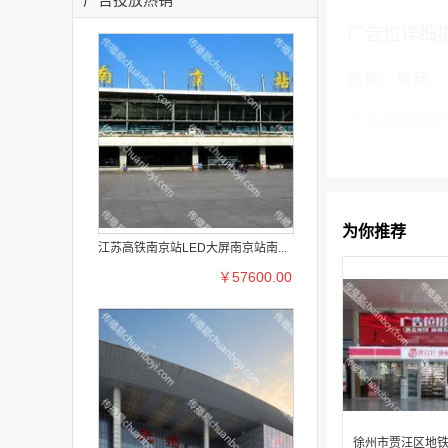
广告位详细
高铁、城际、
广告位案例
为你推荐
江苏高铁南京站LED大屏南京站南...
￥57600.00
徐州市贾汪区地铁 