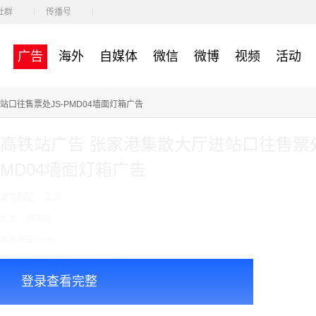
社群
传播号
广告
海外
自媒体
微信
微博
视频
活动
站口往售票处JS-PMD04墙面灯箱广告
高铁站广告 张家港集散大厅进站口往售票处
MD04墙面灯箱广告
面向地区： 江苏
分类：高铁站
收费模式：cpt
广告投放注意事项：以上价格按月合作
登录查看完整
￥4800.00
价格：