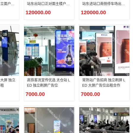
外立面户外
站东进站口南侧停车场出入
站东出站口正对面主楼户外
口户外 P3.84 高清 LED 大
高清 LED 大屏
120000.00
120000.00
屏
大屏 独立
高铁客流宣传优选 太仓站 L
常熟站广告招商 独立刷屏 L
招租
ED 独立刷屏广告位
ED 大屏广告位出租合作
7000.00
7000.00