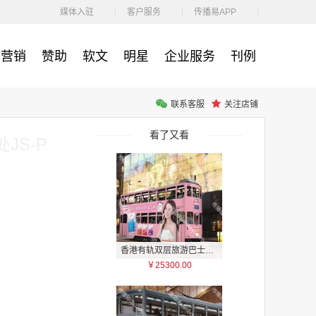
￥1100.00
媒体入驻
客户服务
传播易APP
营销
赞助
软文
明星
企业服务
刊例
联系客服
关注店铺
户外广告 河北社区道闸广告 河北小区道闸广告投放价格
￥1100.00
看了又看
JS-P
香港有轨双层旅游巴士车身广告
￥25300.00