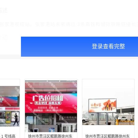
描述
张家港枢纽站。张家港站未来通过 3条高铁和城际铁路链接长
介绍
登录查看完整
1 号线高
徐州市贾汪区鲲鹏路徐州东
徐州市贾汪区鲲鹏路徐州东