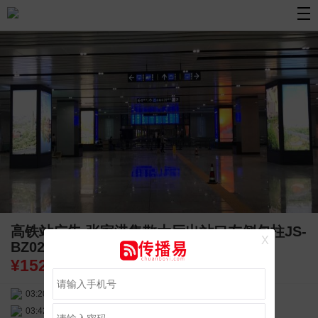
高铁站广告 张家港集散大厅出站口左侧包柱JS-
X
BZ02灯箱广告
¥
15200.00
03:20:56
156****3374
联系了该媒体所在商家
03:42:33
158****0746
联系了该媒体所在商家