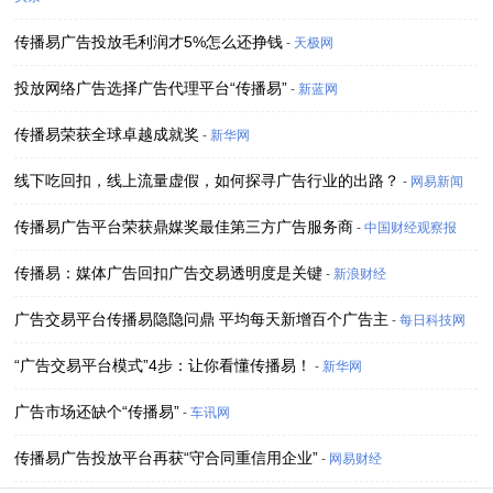
传播易广告投放毛利润才5%怎么还挣钱
-
天极网
投放网络广告选择广告代理平台“传播易”
-
新蓝网
传播易荣获全球卓越成就奖
-
新华网
线下吃回扣，线上流量虚假，如何探寻广告行业的出路？
-
网易新闻
传播易广告平台荣获鼎媒奖最佳第三方广告服务商
-
中国财经观察报
传播易：媒体广告回扣广告交易透明度是关键
-
新浪财经
广告交易平台传播易隐隐问鼎 平均每天新增百个广告主
-
每日科技网
“广告交易平台模式”4步：让你看懂传播易！
-
新华网
广告市场还缺个“传播易”
-
车讯网
传播易广告投放平台再获“守合同重信用企业”
-
网易财经